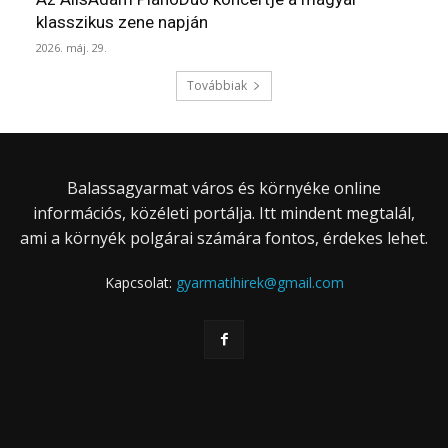
klasszikus zene napján
2026. máj. 29.
Továbbiak
Balassagyarmat város és környéke online
információs, közéleti portálja. Itt mindent megtalál,
ami a környék polgárai számára fontos, érdekes lehet.
Kapcsolat:
gyarmatihirek@gmail.com