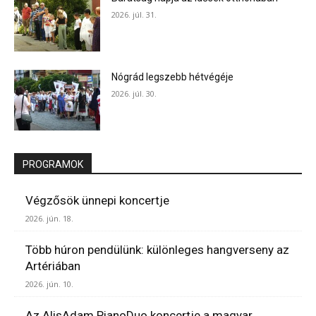
2026. júl. 31.
Nógrád legszebb hétvégéje
2026. júl. 30.
PROGRAMOK
Végzősök ünnepi koncertje
2026. jún. 18.
Több húron pendülünk: különleges hangverseny az
Artériában
2026. jún. 10.
Az AlisAdam PianoDuo koncertje a magyar