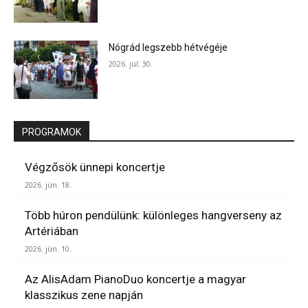
Nógrád legszebb hétvégéje
2026. júl. 30.
PROGRAMOK
Végzősök ünnepi koncertje
2026. jún. 18.
Több húron pendülünk: különleges hangverseny az
Artériában
2026. jún. 10.
Az AlisAdam PianoDuo koncertje a magyar
klasszikus zene napján