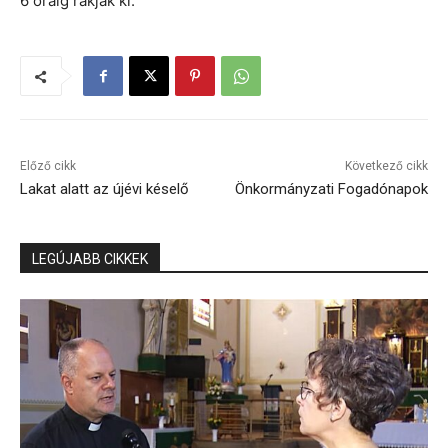
6 óráig rakják ki.
Előző cikk
Következő cikk
Lakat alatt az újévi késelő
Önkormányzati Fogadónapok
LEGÚJABB CIKKEK