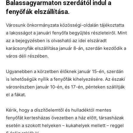
Balassagyarmaton szerdától indul a
fenyőfák elszállítása.
Városunk önkormányzata közösségi-oldalán tájékoztatta
a lakosságot a januári fenyőfa begyűjtés részleteiről. Mint
az a bejegyzésben is olvasható az idei elszáradt
karácsonyfák elszállítása január 8-án, szerdán kezdődik a
város déli részében.
Ugyanebben a körzetben élőknek január 15-én, szerdán
is lehetőségük nyílik a fenyőfák kihelyezésére. Az északi
városrészben január 10-én, és 17-én, pénteken szállítják
el a fákat.
Kérik, hogy a díszítőelemtől és hulladéktól mentes
fenyőfát kertesházas övezetben a ház előtt, társasházak
esetén a szokott helyeken – kukahelyek mellett – reggel