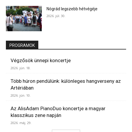
Nógrád legszebb hétvégéje
2026. júl. 30.
PROGRAMOK
Végzősök ünnepi koncertje
2026. jún. 18.
Több húron pendülünk: különleges hangverseny az
Artériában
2026. jún. 10.
Az AlisAdam PianoDuo koncertje a magyar
klasszikus zene napján
2026. máj. 29.