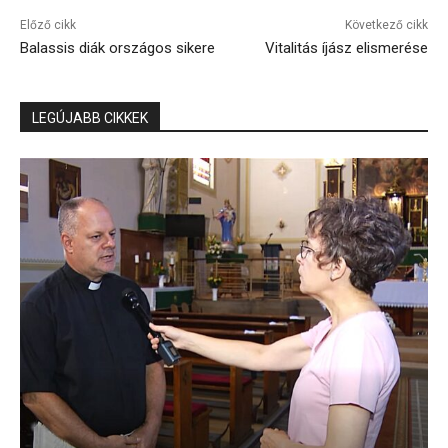
Előző cikk
Következő cikk
Balassis diák országos sikere
Vitalitás íjász elismerése
LEGÚJABB CIKKEK