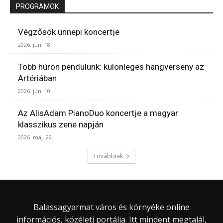
PROGRAMOK
Végzősök ünnepi koncertje
2026. jún. 18.
Több húron pendülünk: különleges hangverseny az
Artériában
2026. jún. 10.
Az AlisAdam PianoDuo koncertje a magyar
klasszikus zene napján
2026. máj. 29.
Továbbiak
Balassagyarmat város és környéke online
információs, közéleti portálja. Itt mindent megtalál,