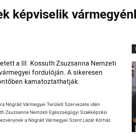
ek képviselik vármegyén
letett a III. Kossuth Zsuzsanna Nemzeti
ármegyei fordulóján. A sikeresen
döntőben kamatoztathatják
a Nógrád Vármegyei Területi Szervezete idén
uth Zsuzsanna Nemzeti Egészségügyi Szakképzési
dezvénynek a Nógrád Vármegyei Szent Lázár Kórház