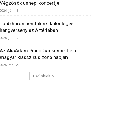
Végzősök ünnepi koncertje
2026. jún. 18.
Több húron pendülünk: különleges
hangverseny az Artériában
2026. jún. 10.
Az AlisAdam PianoDuo koncertje a
magyar klasszikus zene napján
2026. máj. 29.
Továbbiak