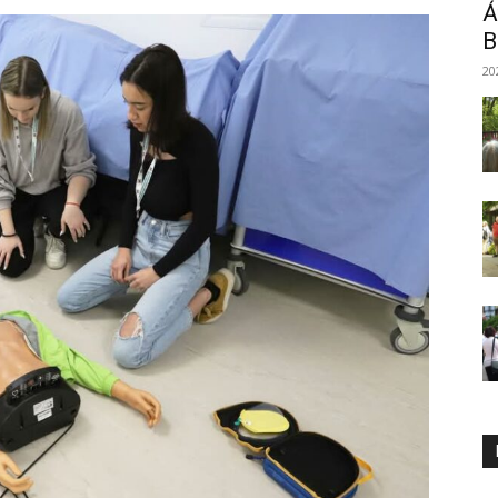
Á
B
20