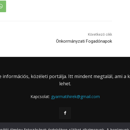
Következő cikk
Önkormányzati Fogadónapok
információs, közéleti portálja. Itt mindent megtalál, ami a
lehet.
Kapcsolat:
gyarmatihirek@gmail.com
ználói élmény fokozásának érdekében sütiket alkalmazunk. A honlapunk 