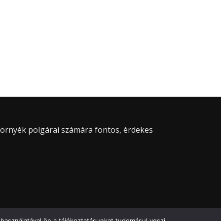
 környék polgárai számára fontos, érdekes
használatával ön a tájékoztatásunkat tudomásul veszi.