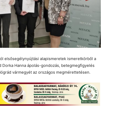
 elsősegélynyújtási alapismeretek ismeretkörből a
id Dorka Hanna ápolás-gondozás, betegmegfigyelés
 Nógrád vármegyét az országos megmérettetésen.