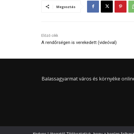
Megosztás
Előző cikk
A rendőrségen is verekedett (videóval)
Balassagyarmat város és környéke online 
Kedves Látogató! Tájékoztatjuk, hogy a honlap felhas