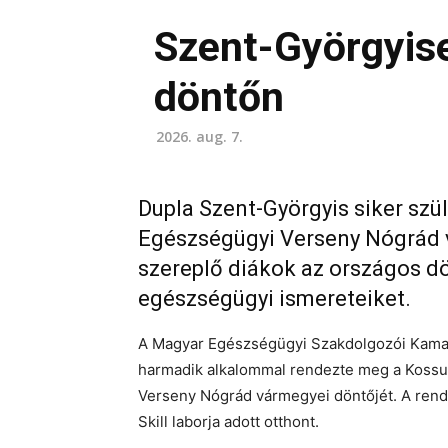
Szent-Györgyis
döntőn
2026. aug. 7.
Dupla Szent-Györgyis siker szü
Egészségügyi Verseny Nógrád v
szereplő diákok az országos 
egészségügyi ismereteiket.
A Magyar Egészségügyi Szakdolgozói Kamar
harmadik alkalommal rendezte meg a Koss
Verseny Nógrád vármegyei döntőjét. A ren
Skill laborja adott otthont.