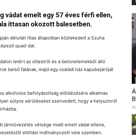
 vádat emelt egy 57 éves férfi ellen,
ala ittasan okozott balesetben.
apján délután ittas állapotban közlekedett a Szuha
 képező quad-dal.
dalon letért az úttestről és a betonelemekből álló
árok belső falának, majd egy családi ház kapubejáróját
Á
es alkoholos befolyásoltság előidézésére alkalmas
B
lyan súlyos sérüléseket szenvedett, hogy a helyszínről
20
órházba.
ett járművezetés vétsége miatt emelt vádat ellene,
zetéstől eltiltást indítványozott vele szemben.