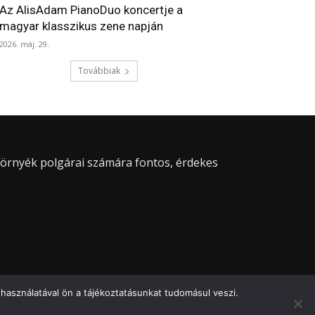
Az AlisAdam PianoDuo koncertje a
magyar klasszikus zene napján
2026. máj. 29.
Továbbiak
 környék polgárai számára fontos, érdekes
használatával ön a tájékoztatásunkat tudomásul veszi.