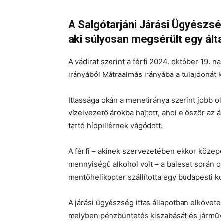
A Salgótarjáni Járási Ügyészség
aki súlyosan megsérült egy ált
A vádirat szerint a férfi 2024. október 19. n
irányából Mátraalmás irányába a tulajdonát
Ittassága okán a menetiránya szerint jobb ol
vízelvezető árokba hajtott, ahol először az 
tartó hídpillérnek vágódott.
A férfi – akinek szervezetében ekkor közep
mennyiségű alkohol volt – a baleset során o
mentőhelikopter szállította egy budapesti k
A járási ügyészség ittas állapotban elkövet
melyben pénzbüntetés kiszabását és járműve