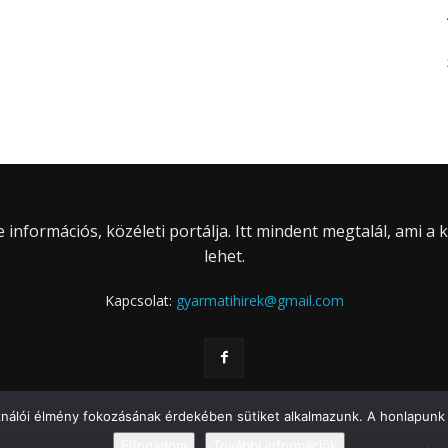
információs, közéleti portálja. Itt mindent megtalál, ami a
lehet.
Kapcsolat:
gyarmatihirek@gmail.com
ználói élmény fokozásának érdekében sütiket alkalmazunk. A honlapunk 
Elfogadom
További információk