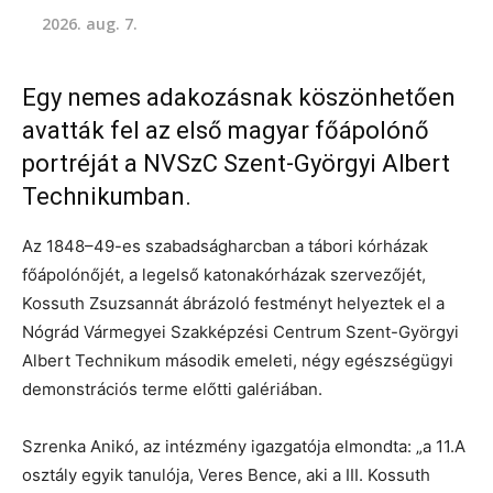
2026. aug. 7.
Egy nemes adakozásnak köszönhetően
avatták fel az első magyar főápolónő
portréját a NVSzC Szent-Györgyi Albert
Technikumban.
Az 1848–49-es szabadságharcban a tábori kórházak
főápolónőjét, a legelső katonakórházak szervezőjét,
Kossuth Zsuzsannát ábrázoló festményt helyeztek el a
Nógrád Vármegyei Szakképzési Centrum Szent-Györgyi
Albert Technikum második emeleti, négy egészségügyi
demonstrációs terme előtti galériában.
Szrenka Anikó, az intézmény igazgatója elmondta: „a 11.A
osztály egyik tanulója, Veres Bence, aki a III. Kossuth