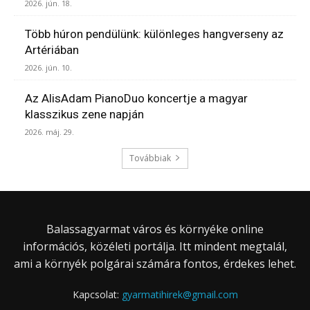
2026. jún. 18.
Több húron pendülünk: különleges hangverseny az
Artériában
2026. jún. 10.
Az AlisAdam PianoDuo koncertje a magyar
klasszikus zene napján
2026. máj. 29.
Továbbiak
Balassagyarmat város és környéke online
információs, közéleti portálja. Itt mindent megtalál,
ami a környék polgárai számára fontos, érdekes lehet.
Kapcsolat:
gyarmatihirek@gmail.com