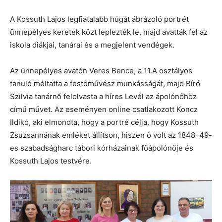
A Kossuth Lajos legfiatalabb húgát ábrázoló portrét
ünnepélyes keretek közt leplezték le, majd avatták fel az
iskola diákjai, tanárai és a megjelent vendégek.
Az ünnepélyes avatón Veres Bence, a 11.A osztályos
tanuló méltatta a festőművész munkásságát, majd Bíró
Szilvia tanárnő felolvasta a híres Levél az ápolónőhöz
című művet. Az eseményen online csatlakozott Koncz
Ildikó, aki elmondta, hogy a portré célja, hogy Kossuth
Zsuzsannának emléket állítson, hiszen ő volt az 1848–49-
es szabadságharc tábori kórházainak főápolónője és
Kossuth Lajos testvére.