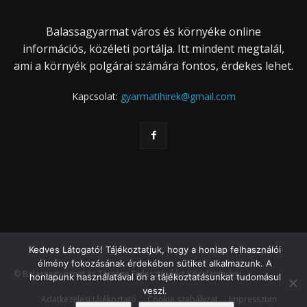
Balassagyarmat város és környéke online
információs, közéleti portálja. Itt mindent megtalál,
ami a környék polgárai számára fontos, érdekes lehet.
Kapcsolat:
gyarmatihirek@gmail.com
Kedves Látogató! Tájékoztatjuk, hogy a honlap felhasználói
élmény fokozásának érdekében sütiket alkalmazunk. A
© Balassagyarmat és Térsége Fejlesztéséért Közalapítvány
honlapunk használatával ön a tájékoztatásunkat tudomásul
veszi.
Adatkezelési tájékoztató
Cookie szabályzat
Impresszum