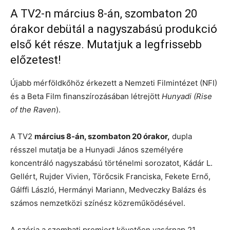
A TV2-n március 8-án, szombaton 20
órakor debütál a nagyszabású produkció
első két része. Mutatjuk a legfrissebb
előzetest!
Újabb mérföldkőhöz érkezett a Nemzeti Filmintézet (NFI)
és a Beta Film finanszírozásában létrejött
Hunyadi (Rise
of the Raven
).
A TV2
március 8-án, szombaton 20 órakor,
dupla
résszel mutatja be a Hunyadi János személyére
koncentráló nagyszabású történelmi sorozatot, Kádár L.
Gellért, Rujder Vivien, Törőcsik Franciska, Fekete Ernő,
Gálffi László, Hermányi Mariann, Medveczky Balázs és
számos nemzetközi színész közreműködésével.
A széria a szombati premiert követően vasárnap 21