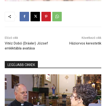
Előző cikk
Következő cikk
Vitéz Dobó (Dräxler) József
Háziorvos kerestetik
emléktábla avatása
LEGÚJABB CIKKEK