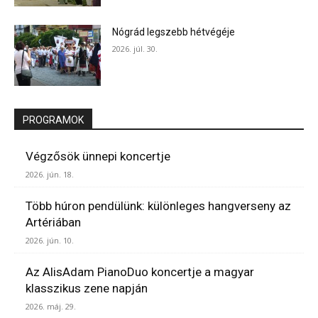
Nógrád legszebb hétvégéje
2026. júl. 30.
PROGRAMOK
Végzősök ünnepi koncertje
2026. jún. 18.
Több húron pendülünk: különleges hangverseny az
Artériában
2026. jún. 10.
Az AlisAdam PianoDuo koncertje a magyar
klasszikus zene napján
2026. máj. 29.