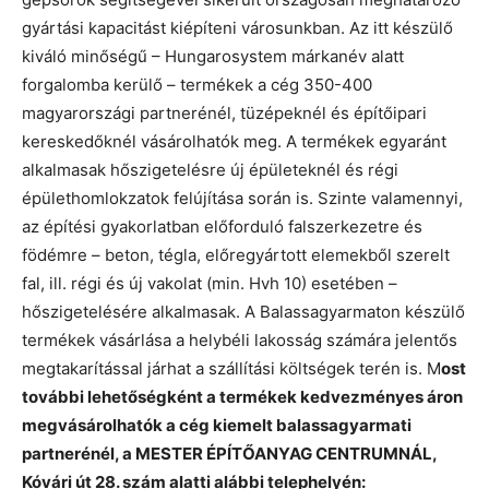
gyártási kapacitást kiépíteni városunkban. Az itt készülő
kiváló minőségű – Hungarosystem márkanév alatt
forgalomba kerülő – termékek a cég 350-400
magyarországi partnerénél, tüzépeknél és építőipari
kereskedőknél vásárolhatók meg. A termékek egyaránt
alkalmasak hőszigetelésre új épületeknél és régi
épülethomlokzatok felújítása során is. Szinte valamennyi,
az építési gyakorlatban előforduló falszerkezetre és
födémre – beton, tégla, előregyártott elemekből szerelt
fal, ill. régi és új vakolat (min. Hvh 10) esetében –
hőszigetelésére alkalmasak. A Balassagyarmaton készülő
termékek vásárlása a helybéli lakosság számára jelentős
megtakarítással járhat a szállítási költségek terén is. M
ost
további lehetőségként a termékek kedvezményes áron
megvásárolhatók a cég kiemelt balassagyarmati
partnerénél, a MESTER ÉPÍTŐANYAG CENTRUMNÁL,
Kóvári út 28. szám alatti alábbi telephelyén: