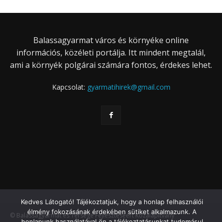
Balassagyarmat város és környéke online
információs, közéleti portálja. Itt mindent megtalál,
ami a környék polgárai számára fontos, érdekes lehet.
Kapcsolat:
gyarmatihirek@gmail.com
Kedves Látogató! Tájékoztatjuk, hogy a honlap felhasználói
élmény fokozásának érdekében sütiket alkalmazunk. A
© Balassagyarmat és Térsége Fejlesztéséért Közalapítvány
honlapunk használatával ön a tájékoztatásunkat tudomásul