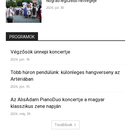
Nógrád legszebb hétvégéje
2026. júl. 30.
PROGRAMOK
Végzősök ünnepi koncertje
2026. jún. 18.
Több húron pendülünk: különleges hangverseny az
Artériában
2026. jún. 10.
Az AlisAdam PianoDuo koncertje a magyar
klasszikus zene napján
2026. máj. 29.
Továbbiak