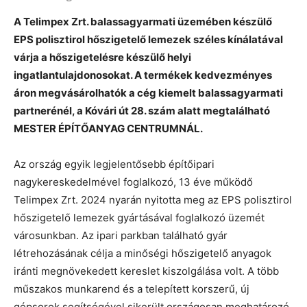
A Telimpex Zrt. balassagyarmati üzemében készülő
EPS polisztirol hőszigetelő lemezek széles kínálatával
várja a hőszigetelésre készülő helyi
ingatlantulajdonosokat. A termékek kedvezményes
áron megvásárolhatók a cég kiemelt balassagyarmati
partnerénél, a Kóvári út 28. szám alatt megtalálható
MESTER ÉPÍTŐANYAG CENTRUMNÁL.
Az ország egyik legjelentősebb építőipari
nagykereskedelmével foglalkozó, 13 éve működő
Telimpex Zrt. 2024 nyarán nyitotta meg az EPS polisztirol
hőszigetelő lemezek gyártásával foglalkozó üzemét
városunkban. Az ipari parkban található gyár
létrehozásának célja a minőségi hőszigetelő anyagok
iránti megnövekedett kereslet kiszolgálása volt. A több
műszakos munkarend és a telepített korszerű, új
gépsorok segítségével sikerült országosan meghatározó