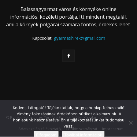
Balassagyarmat város és környéke online
információs, közéleti portálja. Itt mindent megtalál,
ami a környék polgárai számára fontos, érdekes lehet.
Kapcsolat:
gyarmatihirek@gmail.com
Kedves Látogató! Tájékoztatjuk, hogy a honlap felhasználói
élmény fokozásának érdekében sütiket alkalmazunk. A
© Balassagyarmat és Térsége Fejlesztéséért Közalapítvány
honlapunk használatával ön a tájékoztatásunkat tudomásul
veszi.
Adatkezelési tájékoztató
Cookie szabályzat
Impresszum
Elfogadom
További információk