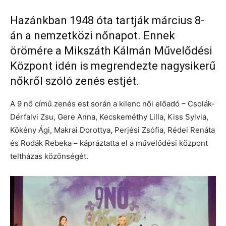
Hazánkban 1948 óta tartják március 8-
án a nemzetközi nőnapot. Ennek
örömére a Mikszáth Kálmán Művelődési
Központ idén is megrendezte nagysikerű
nőkről szóló zenés estjét.
A 9 nő című zenés est során a kilenc női előadó – Csolák-
Dérfalvi Zsu, Gere Anna, Kecskeméthy Lilla, Kiss Sylvia,
Kökény Ági, Makrai Dorottya, Perjési Zsófia, Rédei Renáta
és Rodák Rebeka – kápráztatta el a művelődési központ
teltházas közönségét.