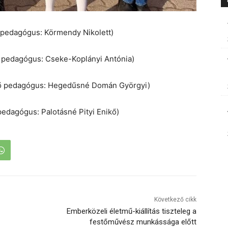
tő pedagógus: Körmendy Nikolett)
ítő pedagógus: Cseke-Koplányi Antónia)
zítő pedagógus: Hegedűsné Domán Györgyi)
 pedagógus: Palotásné Pityi Enikő)
Következő cikk
Emberközeli életmű-kiállítás tiszteleg a
festőművész munkássága előtt