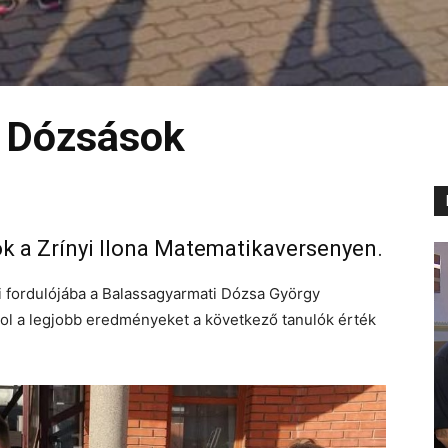
a Dózsások
kok a Zrínyi Ilona Matematikaversenyen.
i fordulójába a Balassagyarmati Dózsa György
 ahol a legjobb eredményeket a következő tanulók érték