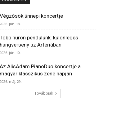
Végzősök ünnepi koncertje
2026. jún. 18.
Több húron pendülünk: különleges
hangverseny az Artériában
2026. jún. 10.
Az AlisAdam PianoDuo koncertje a
magyar klasszikus zene napján
2026. máj. 29.
Továbbiak