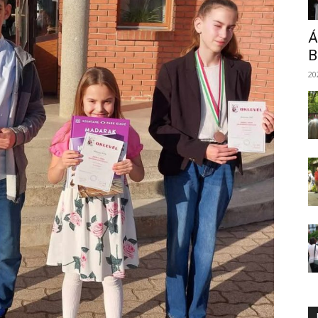
Á
B
20