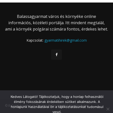
Balassagyarmat város és környéke online
információs, közéleti portálja. Itt mindent megtalál,
ami a környék polgárai számára fontos, érdekes lehet.
Kapcsolat:
gyarmatihirek@gmail.com
Kedves Látogató! Tájékoztatjuk, hogy a honlap felhasználói
élmény fokozásának érdekében sütiket alkalmazunk. A
© Balassagyarmat és Térsége Fejlesztéséért Közalapítvány
honlapunk használatával ön a tájékoztatásunkat tudomásul
veszi.