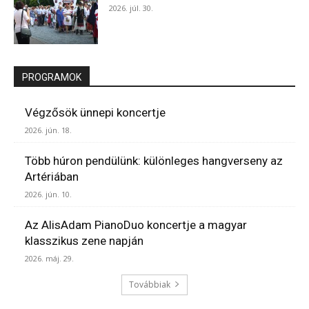
2026. júl. 30.
PROGRAMOK
Végzősök ünnepi koncertje
2026. jún. 18.
Több húron pendülünk: különleges hangverseny az
Artériában
2026. jún. 10.
Az AlisAdam PianoDuo koncertje a magyar
klasszikus zene napján
2026. máj. 29.
Továbbiak