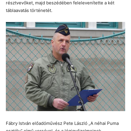
résztvevőket, majd beszédében felelevenítette a két
táblaavatás történetét.
Fábry István előadóművész Pete László „A néhai Puma
osztály” című versével, és a légigyőzelmeinek