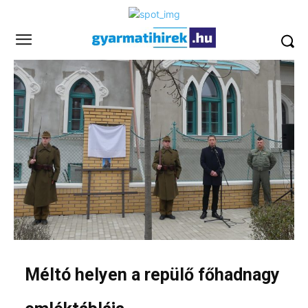
Méltó helyen a repülő főhadnagy