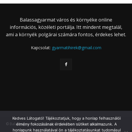
Balassagyarmat város és környéke online
információs, közéleti portálja. Itt mindent megtalál,
ami a környék polgárai számára fontos, érdekes lehet.
Kapcsolat:
gyarmatihirek@gmail.com
Kedves Látogató! Tájékoztatjuk, hogy a honlap felhasználói
© Balassagyarmat és Térsége Fejlesztéséért Közalapítvány
élmény fokozásának érdekében sütiket alkalmazunk. A
honlapunk használatával ön a tájékoztatásunkat tudomásul