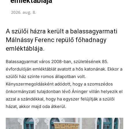
emléktáblája
2026. aug. 8.
A szülői házra került a balassagyarmati
Málnássy Ferenc repülő főhadnagy
emléktáblája.
Balassagyarmat város 2008-ban, születésének 85.
évfordulóján emléktáblát avatott a hős katonának. Ekkor a
szülői ház szinte romos állapotban volt.
Kényszermegoldásként adódott, hogy a szomszédos
önkormányzati tulajdonban lévő Áninger villán helyezik el
azzal a szándékkal, hogy ha egyszer felújítják a szülői
házat, akkor majd oda átkerül.