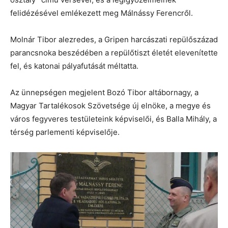
felidézésével emlékezett meg Málnássy Ferencről.
Molnár Tibor alezredes, a Gripen harcászati repülőszázad
parancsnoka beszédében a repülőtiszt életét elevenítette
fel, és katonai pályafutását méltatta.
Az ünnepségen megjelent Bozó Tibor altábornagy, a
Magyar Tartalékosok Szövetsége új elnöke, a megye és
város fegyveres testületeink képviselői, és Balla Mihály, a
térség parlementi képviselője.