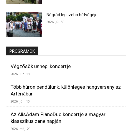
Nógrád legszebb hétvégéje
2026. júl. 30.
PROGRAMOK
Végzősök ünnepi koncertje
2026. jún. 18.
Több húron pendülünk: különleges hangverseny az
Artériában
2026. jún. 10.
Az AlisAdam PianoDuo koncertje a magyar
klasszikus zene napján
2026. máj. 29.