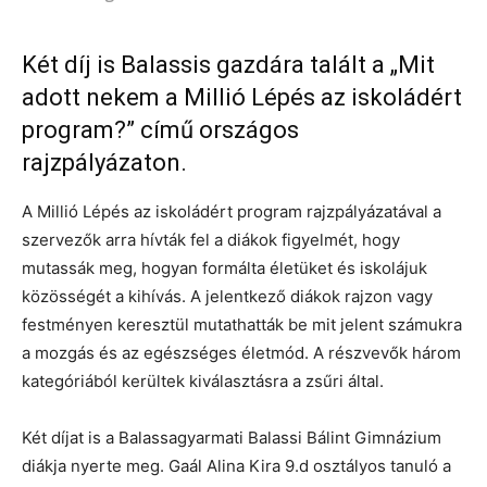
Két díj is Balassis gazdára talált a „Mit
adott nekem a Millió Lépés az iskoládért
program?” című országos
rajzpályázaton.
A Millió Lépés az iskoládért program rajzpályázatával a
szervezők arra hívták fel a diákok figyelmét, hogy
mutassák meg, hogyan formálta életüket és iskolájuk
közösségét a kihívás. A jelentkező diákok rajzon vagy
festményen keresztül mutathatták be mit jelent számukra
a mozgás és az egészséges életmód. A részvevők három
kategóriából kerültek kiválasztásra a zsűri által.
Két díjat is a Balassagyarmati Balassi Bálint Gimnázium
diákja nyerte meg. Gaál Alina Kira 9.d osztályos tanuló a