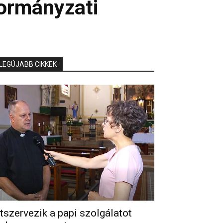
kormányzati
LEGÚJABB CIKKEK
tszervezik a papi szolgálatot