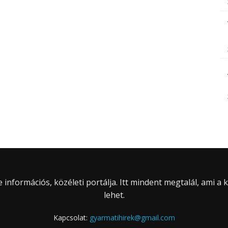
információs, közéleti portálja. Itt mindent megtalál, ami a
lehet.
Kapcsolat:
gyarmatihirek@gmail.com