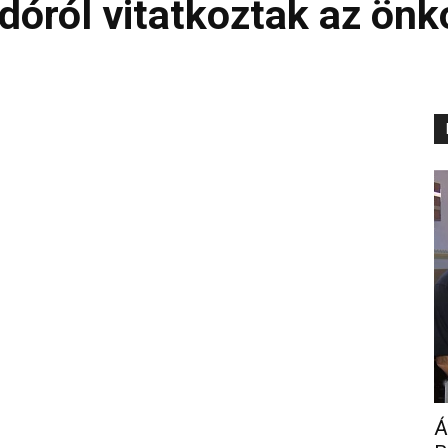
 adóról vitatkoztak az ön
Á