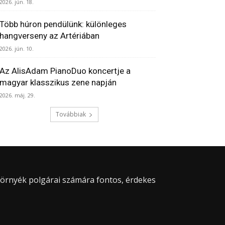
2026. jún. 18.
Több húron pendülünk: különleges
hangverseny az Artériában
2026. jún. 10.
Az AlisAdam PianoDuo koncertje a
magyar klasszikus zene napján
2026. máj. 29.
Továbbiak
 környék polgárai számára fontos, érdekes