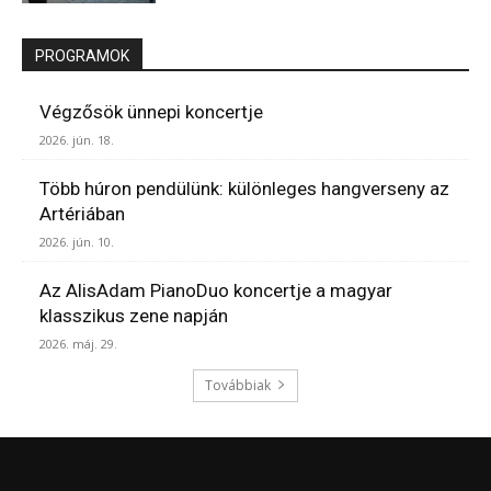
PROGRAMOK
Végzősök ünnepi koncertje
2026. jún. 18.
Több húron pendülünk: különleges hangverseny az
Artériában
2026. jún. 10.
Az AlisAdam PianoDuo koncertje a magyar
klasszikus zene napján
2026. máj. 29.
Továbbiak