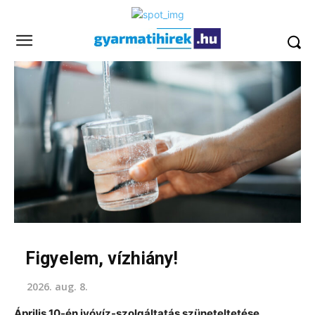
Figyelem, vízhiány!
2026. aug. 8.
Április 10-én ivóvíz-szolgáltatás szüneteltetése