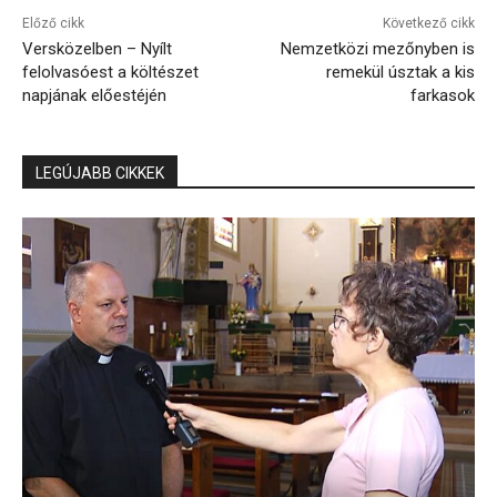
Előző cikk
Következő cikk
Versközelben – Nyílt
Nemzetközi mezőnyben is
felolvasóest a költészet
remekül úsztak a kis
napjának előestéjén
farkasok
LEGÚJABB CIKKEK