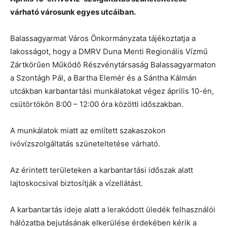
várható városunk egyes utcáiban.
Balassagyarmat Város Önkormányzata tájékoztatja a
lakosságot, hogy a DMRV Duna Menti Regionális Vízmű
Zártkörűen Működő Részvénytársaság Balassagyarmaton
a Szontágh Pál, a Bartha Elemér és a Sántha Kálmán
utcákban karbantartási munkálatokat végez április 10-én,
csütörtökön 8:00 – 12:00 óra közötti időszakban.
A munkálatok miatt az említett szakaszokon
ivóvízszolgáltatás szüneteltetése várható.
Az érintett területeken a karbantartási időszak alatt
lajtoskocsival biztosítják a vízellátást.
A karbantartás ideje alatt a lerakódott üledék felhasználói
hálózatba bejutásának elkerülése érdekében kérik a