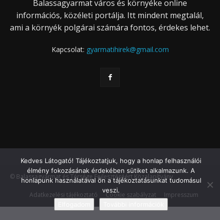
Balassagyarmat város és környéke online
információs, közéleti portálja. Itt mindent megtalál,
ami a környék polgárai számára fontos, érdekes lehet.
Kapcsolat:
gyarmatihirek@gmail.com
Kedves Látogató! Tájékoztatjuk, hogy a honlap felhasználói
élmény fokozásának érdekében sütiket alkalmazunk. A
© Balassagyarmat és Térsége Fejlesztéséért Közalapítvány
honlapunk használatával ön a tájékoztatásunkat tudomásul
veszi.
Adatkezelési tájékoztató
Cookie szabályzat
Impresszum
Elfogadom
További információk