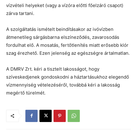
vízvételi helyeket (vagy a vízóra előtti főelzáró csapot)
zárva tartani.
A szolgáltatás ismételt beindításakor az ivóvízben
átmenetileg sárgásbarna elszíneződés, zavarosodás
fordulhat elő. A mosatás, fertőtlenítés miatt erősebb klór
szag érezhető. Ezen jelenség az egészségre ártalmatlan.
A DMRV Zrt. kéri a tisztelt lakosságot, hogy
szíveskedjenek gondoskodni a háztartásukhoz elegendő
vízmennyiség vételezéséről, továbbá kéri a lakosság
megértő türelmét.