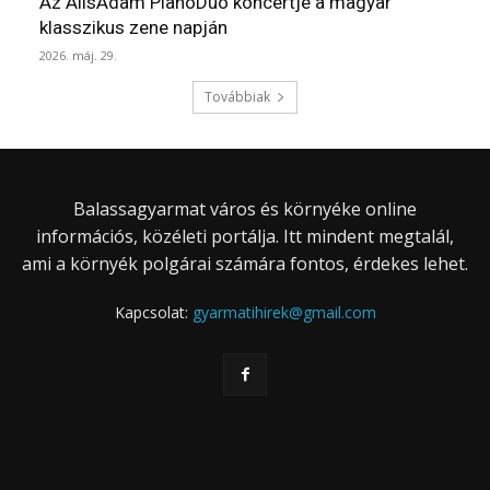
Az AlisAdam PianoDuo koncertje a magyar
klasszikus zene napján
2026. máj. 29.
Továbbiak
Balassagyarmat város és környéke online
információs, közéleti portálja. Itt mindent megtalál,
ami a környék polgárai számára fontos, érdekes lehet.
Kapcsolat:
gyarmatihirek@gmail.com