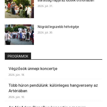
Barátság napja az idősek otthonában
2026. júl. 31.
Nógrád legszebb hétvégéje
2026. júl. 30.
PROGRAMOK
Végzősök ünnepi koncertje
2026. jún. 18.
Több húron pendülünk: különleges hangverseny az
Artériában
2026. jún. 10.