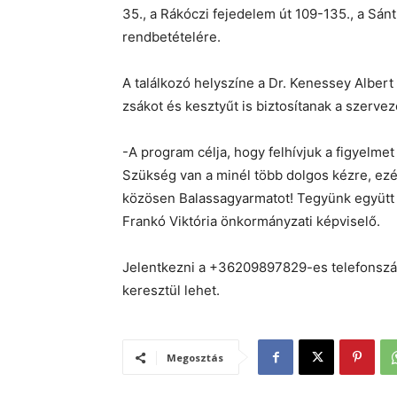
35., a Rákóczi fejedelem út 109-135., a Sá
rendbetételére.
A találkozó helyszíne a Dr. Kenessey Albert
zsákot és kesztyűt is biztosítanak a szervez
-A program célja, hogy felhívjuk a figyelm
Szükség van a minél több dolgos kézre, ezé
közösen Balassagyarmatot! Tegyünk együtt kö
Frankó Viktória önkormányzati képviselő.
Jelentkezni a +36209897829-es telefonszá
keresztül lehet.
Megosztás