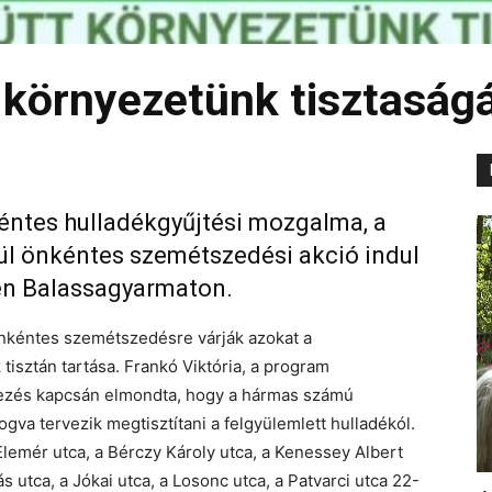
környezetünk tisztaságá
ntes hulladékgyűjtési mozgalma, a
ül önkéntes szemétszedési akció indul
en Balassagyarmaton.
önkéntes szemétszedésre várják azokat a
tisztán tartása. Frankó Viktória, a program
ezés kapcsán elmondta, hogy a hármas számú
gva tervezik megtisztítani a felgyülemlett hulladékól.
 Elemér utca, a Bérczy Károly utca, a Kenessey Albert
 utca, a Jókai utca, a Losonc utca, a Patvarci utca 22-