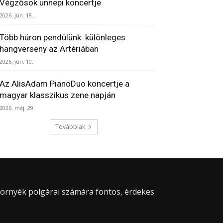
Végzősök ünnepi koncertje
2026. jún. 18.
Több húron pendülünk: különleges
hangverseny az Artériában
2026. jún. 10.
Az AlisAdam PianoDuo koncertje a
magyar klasszikus zene napján
2026. máj. 29.
Továbbiak
 környék polgárai számára fontos, érdekes