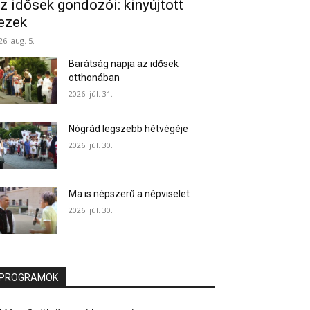
z idősek gondozói: kinyújtott
ezek
26. aug. 5.
Barátság napja az idősek
otthonában
2026. júl. 31.
Nógrád legszebb hétvégéje
2026. júl. 30.
Ma is népszerű a népviselet
2026. júl. 30.
PROGRAMOK