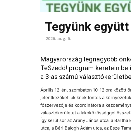
Tegyünk együtt 
2026. aug. 6.
Magyarország legnagyobb önké
TeSzedd! program keretein bel
a 3-as számú választókerületb
Április 12-én, szombaton 10-12 óra között 
jelentkezőket, akiknek fontos a környezetük 
főszervezője és koordinátora a kezdemény
választókerületet a lakóközösséggel összefo
Így kerül sor az Arany János utca, a Bartha
utca, a Béri Balogh Ádám utca, az Esze Tamás