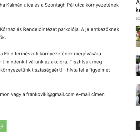
A
ntha Kálmán utca és a Szontágh Pál utca környezetének
k
20
 Kórház és Rendelőintézet parkolója. A jelentkezőknek
ők.
et a Föld természeti környezetének megóvására.
rt mindenkit várunk az akcióra. Tisztítsuk meg
rnyezetünk tisztaságáért! – hívta fel a figyelmet
mon vagy a frankoviki@gmail.com e-mail címen