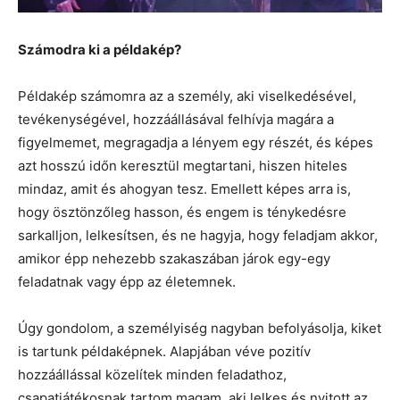
Számodra ki a példakép?
Példakép számomra az a személy, aki viselkedésével,
tevékenységével, hozzáállásával felhívja magára a
figyelmemet, megragadja a lényem egy részét, és képes
azt hosszú időn keresztül megtartani, hiszen hiteles
mindaz, amit és ahogyan tesz. Emellett képes arra is,
hogy ösztönzőleg hasson, és engem is ténykedésre
sarkalljon, lelkesítsen, és ne hagyja, hogy feladjam akkor,
amikor épp nehezebb szakaszában járok egy-egy
feladatnak vagy épp az életemnek.
Úgy gondolom, a személyiség nagyban befolyásolja, kiket
is tartunk példaképnek. Alapjában véve pozitív
hozzáállással közelítek minden feladathoz,
csapatjátékosnak tartom magam, aki lelkes és nyitott az