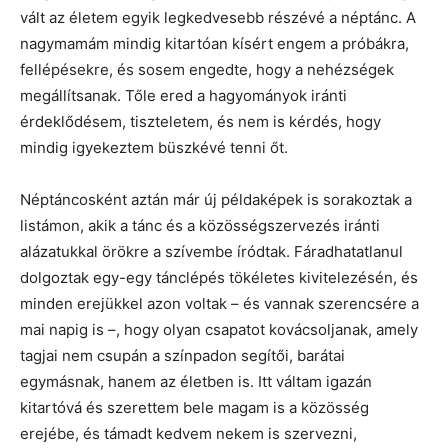
vált az életem egyik legkedvesebb részévé a néptánc. A
nagymamám mindig kitartóan kísért engem a próbákra,
fellépésekre, és sosem engedte, hogy a nehézségek
megállítsanak. Tőle ered a hagyományok iránti
érdeklődésem, tiszteletem, és nem is kérdés, hogy
mindig igyekeztem büszkévé tenni őt.
Néptáncosként aztán már új példaképek is sorakoztak a
listámon, akik a tánc és a közösségszervezés iránti
alázatukkal örökre a szívembe íródtak. Fáradhatatlanul
dolgoztak egy-egy tánclépés tökéletes kivitelezésén, és
minden erejükkel azon voltak – és vannak szerencsére a
mai napig is –, hogy olyan csapatot kovácsoljanak, amely
tagjai nem csupán a színpadon segítői, barátai
egymásnak, hanem az életben is. Itt váltam igazán
kitartóvá és szerettem bele magam is a közösség
erejébe, és támadt kedvem nekem is szervezni,