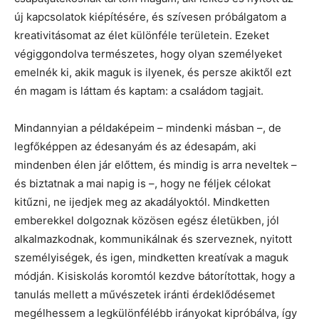
új kapcsolatok kiépítésére, és szívesen próbálgatom a
kreativitásomat az élet különféle területein. Ezeket
végiggondolva természetes, hogy olyan személyeket
emelnék ki, akik maguk is ilyenek, és persze akiktől ezt
én magam is láttam és kaptam: a családom tagjait.
Mindannyian a példaképeim – mindenki másban –, de
legfőképpen az édesanyám és az édesapám, aki
mindenben élen jár előttem, és mindig is arra neveltek –
és biztatnak a mai napig is –, hogy ne féljek célokat
kitűzni, ne ijedjek meg az akadályoktól. Mindketten
emberekkel dolgoznak közösen egész életükben, jól
alkalmazkodnak, kommunikálnak és szerveznek, nyitott
személyiségek, és igen, mindketten kreatívak a maguk
módján. Kisiskolás koromtól kezdve bátorítottak, hogy a
tanulás mellett a művészetek iránti érdeklődésemet
megélhessem a legkülönfélébb irányokat kipróbálva, így