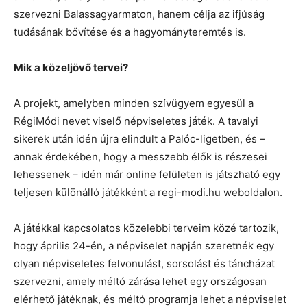
szervezni Balassagyarmaton, hanem célja az ifjúság
tudásának bővítése és a hagyományteremtés is.
Mik a közeljövő tervei?
A projekt, amelyben minden szívügyem egyesül a
RégiMódi nevet viselő népviseletes játék. A tavalyi
sikerek után idén újra elindult a Palóc-ligetben, és –
annak érdekében, hogy a messzebb élők is részesei
lehessenek – idén már online felületen is játszható egy
teljesen különálló játékként a regi-modi.hu weboldalon.
A játékkal kapcsolatos közelebbi terveim közé tartozik,
hogy április 24-én, a népviselet napján szeretnék egy
olyan népviseletes felvonulást, sorsolást és táncházat
szervezni, amely méltó zárása lehet egy országosan
elérhető játéknak, és méltó programja lehet a népviselet