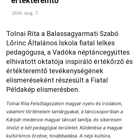
értékteremtő
2026. aug. 7.
Tolnai Rita a Balassagyarmati Szabó
Lőrinc Általános Iskola fiatal lelkes
pedagógusa, a Vadóka néptáncegyüttes
elhivatott oktatója inspiráló értékőrző és
értékteremtő tevékenységének
elismeréseként részesült a Fiatal
Példakép elismerésben.
Tolnai Rita Felsőtagozaton magyar nyelv és irodalom,
valamint történelem tantárgyakat, a tánccsoportban a
Kárpát-medence magyar táncait tanítja, és sikeresen
ötvözi e két pedagógiai területet. Küldetése a magyar
kultúrkincs őrzése, továbbadása. A népi kultúra,