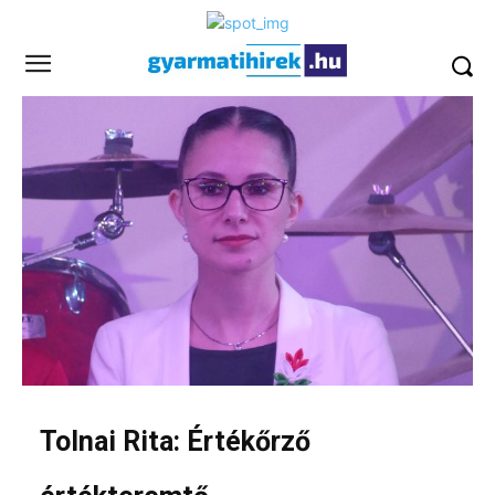
Tolnai Rita: Értékőrző