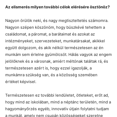
Az elismerés milyen további célok elérésére ösztönöz?
Nagyon örülök neki, és nagy megtiszteltetés számomra.
Nagyon szépen köszönöm, hogy büszkévé tehettem a
családomat, a páromat, a barátaimat és azokat az
intézményeket, szervezeteket, munkatársakat, akikkel
együtt dolgozom, és akik nélkül természetesen az én
munkám sem érlelne gyümölcsöt. Hálás vagyok az engem
jelölőknek és a városnak, amiért méltónak találtak rá, és
természetesen azért is, hogy ezzel igazolják, a
munkámra szükség van, és a közösség szemében
értéket képvisel.
Természetesen ez további lendületet, ötleteket, erőt ad,
hogy mind az iskolában, mind a néptánc területén, mind a
hagyományőrzés egyéb, innovatív útjain folytatni tudjam
a munkát, amely nem csupán közösségeket szeretne