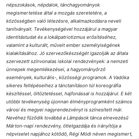
népszokások, népdalok, tánchagyományok
megismertetése által a mozgás szeretetére, a
közösségben való létezésre, alkalmazkodásra neveli
tanítványait. Tevékenységével hozzájárul a magyar
identitástudat és a lokálpatriotizmus erősítéséhez,
valamint a kulturált, művelt ember személyiségének
kialakításához. Jó szervezőkészségét igazolják az általa
szervezett színvonalas iskolai rendezvények: a nemzeti
ünnepek megemlékezései, a hagyományőrző
események, kulturális-, közösségi programok. A Vadóka
sikeres fellépéseihez a tánctanításon túl koreográfia
készítéssel, öltöztetéssel, hajfonással is hozzájárul. E két
utóbbi tevékenység újonnan élményprogramként számos
városi és megyei nagyrendezvényt is színesített már.
Nevéhez fűződik továbbá a Lámpások tánca elnevezésű
Márton-napi rendezvény, ötletgazdája és irányítója a
népviselet napjához kötődő, Régi Módi néven megismert,