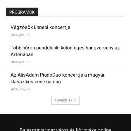
PROGRAMOK
Végzősök ünnepi koncertje
2026. jún. 18.
Több húron pendülünk: különleges hangverseny az
Artériában
2026. jún. 10.
Az AlisAdam PianoDuo koncertje a magyar
klasszikus zene napján
2026. máj. 29.
Továbbiak
Balassagyarmat város és környéke online