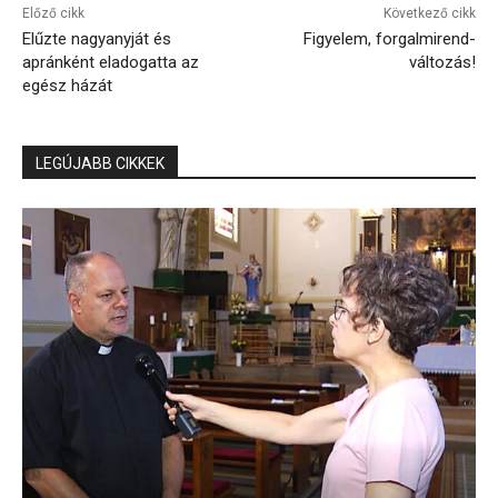
Előző cikk
Következő cikk
Elűzte nagyanyját és
Figyelem, forgalmirend-
apránként eladogatta az
változás!
egész házát
LEGÚJABB CIKKEK