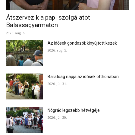
Átszervezik a papi szolgálatot
Balassagyarmaton
2026. aug. 6.
Az idősek gondozói: kinyújtott kezek
2026. aug. 5.
Barátság napja az idősek otthonában
2026. júl. 31.
Nógrád legszebb hétvégéje
2026. júl. 30.