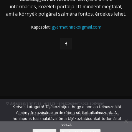
információs, közéleti portálja. Itt mindent megtalál,
ami a környék polgárai számára fontos, érdekes lehet.
Kapcsolat:
gyarmatihirek@gmail.com
© Balassagyarmat és Térsége Fejlesztéséért Közalapítvány
Kedves Látogató! Tájékoztatjuk, hogy a honlap felhasználói
élmény fokozásának érdekében sütiket alkalmazunk. A
Adatkezelési tájékoztató
Cookie szabályzat
Impresszum
honlapunk használatával ön a tájékoztatásunkat tudomásul
veszi.