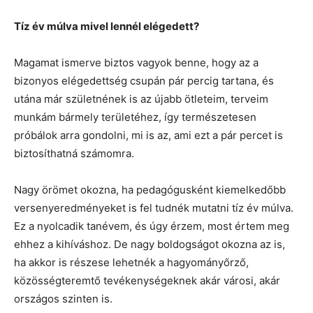
Tíz év múlva mivel lennél elégedett?
Magamat ismerve biztos vagyok benne, hogy az a
bizonyos elégedettség csupán pár percig tartana, és
utána már születnének is az újabb ötleteim, terveim
munkám bármely területéhez, így természetesen
próbálok arra gondolni, mi is az, ami ezt a pár percet is
biztosíthatná számomra.
Nagy örömet okozna, ha pedagógusként kiemelkedőbb
versenyeredményeket is fel tudnék mutatni tíz év múlva.
Ez a nyolcadik tanévem, és úgy érzem, most értem meg
ehhez a kihíváshoz. De nagy boldogságot okozna az is,
ha akkor is részese lehetnék a hagyományőrző,
közösségteremtő tevékenységeknek akár városi, akár
országos szinten is.