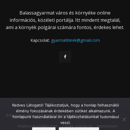
Balassagyarmat város és környéke online
információs, közéleti portálja. Itt mindent megtalál,
ami a környék polgárai számára fontos, érdekes lehet.
Kapcsolat:
gyarmatihirek@gmail.com
Kedves Látogató! Tájékoztatjuk, hogy a honlap felhasználói
élmény fokozásának érdekében sütiket alkalmazunk. A
© Balassagyarmat és Térsége Fejlesztéséért Közalapítvány
honlapunk használatával ön a tájékoztatásunkat tudomásul
veszi.
Adatkezelési tájékoztató
Cookie szabályzat
Impresszum