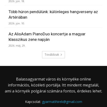
2026. jún. 18.
Több húron pendülünk: különleges hangverseny az
Artériában
2026. jún. 10.
Az AlisAdam PianoDuo koncertje a magyar
klasszikus zene napján
2026. máj. 29.
Továbbiak
Balassagyarmat város és környéke online
információs, közéleti portálja. Itt mindent megtalál,
ami a környék polgárai számára fontos, érdekes lehet.
Kapcsolat:
gyarmatihirek@gmail.com