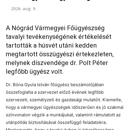
2026. aug. 9.
A Nógrád Vármegyei Főügyészség
tavalyi tevékenységének értékelését
tartották a húsvét utáni kedden
megtartott összügyészi értekezleten,
melynek díszvendége dr. Polt Péter
legfőbb ügyész volt.
Dr. Bóna Gyula István főügyész beszámolójában
összefoglalta a szervezet előző évének legfőbb
szervezeti, személyzeti és gazdasági mutatóit. Kiemelte,
hogy a vármegyei ügyészségek időszerűen és jó szakmai
színvonalon végzik a munkájukat, valamint rámutatott az
utánpótlás biztosításával összefüggő feladatokra.
Megjegyezte, hogy a tavalyi évben is takarékosságra