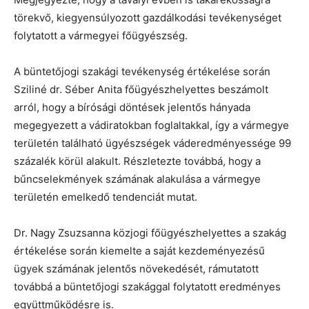
törekvő, kiegyensúlyozott gazdálkodási tevékenységet
folytatott a vármegyei főügyészség.
A büntetőjogi szakági tevékenység értékelése során
Sziliné dr. Séber Anita főügyészhelyettes beszámolt
arról, hogy a bírósági döntések jelentős hányada
megegyezett a vádiratokban foglaltakkal, így a vármegye
területén található ügyészségek váderedményessége 99
százalék körül alakult. Részletezte továbbá, hogy a
bűncselekmények számának alakulása a vármegye
területén emelkedő tendenciát mutat.
Dr. Nagy Zsuzsanna közjogi főügyészhelyettes a szakág
értékelése során kiemelte a saját kezdeményezésű
ügyek számának jelentős növekedését, rámutatott
továbbá a büntetőjogi szakággal folytatott eredményes
együttműködésre is.