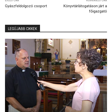
Előző cikk
Következő cikk
Gyászfeldolgozó csoport
Könyvtárlátogatáson járt a
főigazgató
LEGÚJABB CIKKEK