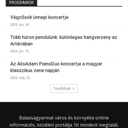
PROGRAMOK
Végzősök ünnepi koncertje
2026. jún. 18.
Több húron pendülünk: különleges hangverseny az
Artériában
2026. jún. 10.
Az AlisAdam PianoDuo koncertje a magyar
klasszikus zene napján
2026. máj. 29.
Továbbiak
Balassagyarmat város és környéke online
információs, közéleti portálja. Itt mindent megtalál,