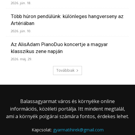
2026. jún. 18.
Több húron pendülünk: különleges hangverseny az
Artériában
2026. jún. 10.
Az AlisAdam PianoDuo koncertje a magyar
klasszikus zene napján
2026. máj. 29.
Továbbiak
Balassagyarmat város és környéke online
információs, közéleti portálja. Itt mindent megtalál,
ami a környék polgárai számára fontos, érdekes lehet.
Kapcsolat:
gyarmatihirek@gmail.com