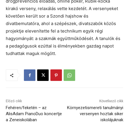
drogprevenciós előadás, online póker, Rubik-kocka
kirakó verseny, relaxálás vette kezdetét. A versenyeket
követően került sor a Szondi hajshow és
divatbemutatóra, ahol a szépészek, divatszabók közös
projektje elevenítette fel a technikum egyik régi
hagyományát: a szakmák együttműködését. A tanulók és
a pedagógusok ezúttal is élményekben gazdag napot
tudhattak maguk mögött.
Előző cikk
Következő cikk
Fehéren/feketén – az
Környezetismereti tanulmányi
AlisAdam PianoDuo koncertje
versenyen hoztak siker
a Zeneiskolában
iskolájuknak