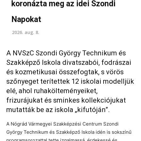
koronázta meg az idei Szondi
Napokat
2026. aug. 8.
A NVSzC Szondi György Technikum és
Szakképző Iskola divatszabói, fodrászai
és kozmetikusai összefogtak, s vörös
szőnyeget terítettek 12 iskolai modelljük
elé, ahol ruhakölteményeiket,
frizurájukat és sminkes kollekciójukat
mutatták be az iskola „kifutóján”.
A Nógrád Vármegyei Szakképzési Centrum Szondi
György Technikum és Szakképző Iskola idén is sokszínű
programsorozattal tette izgalmassá, érdekessé és