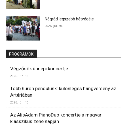
Nógrád legszebb hétvégéje
2026. júl. 30.
PROGRAMOK
Végzősök ünnepi koncertje
2026. jún. 18.
Több húron pendülünk: különleges hangverseny az
Artériában
2026. jún. 10.
Az AlisAdam PianoDuo koncertje a magyar
klasszikus zene napján