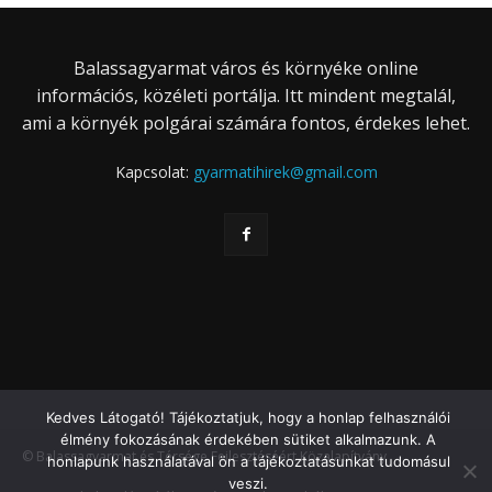
Balassagyarmat város és környéke online
információs, közéleti portálja. Itt mindent megtalál,
ami a környék polgárai számára fontos, érdekes lehet.
Kapcsolat:
gyarmatihirek@gmail.com
Kedves Látogató! Tájékoztatjuk, hogy a honlap felhasználói
élmény fokozásának érdekében sütiket alkalmazunk. A
© Balassagyarmat és Térsége Fejlesztéséért Közalapítvány
honlapunk használatával ön a tájékoztatásunkat tudomásul
veszi.