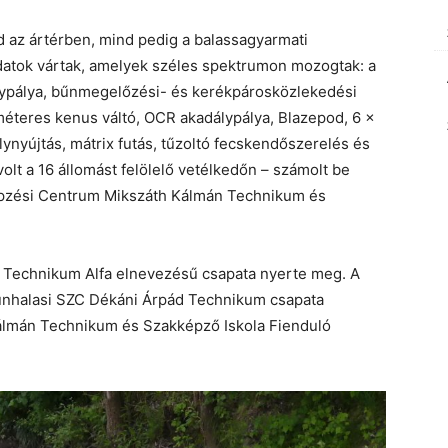
d az ártérben, mind pedig a balassagyarmati
atok vártak, amelyek széles spektrumon mozogtak: a
álypálya, bűnmegelőzési- és kerékpárosközlekedési
méteres kenus váltó, OCR akadálypálya, Blazepod, 6 x
ynyújtás, mátrix futás, tűzoltó fecskendőszerelés és
olt a 16 állomást felölelő vetélkedőn – számolt be
épzési Centrum Mikszáth Kálmán Technikum és
 Technikum Alfa elnevezésű csapata nyerte meg. A
unhalasi SZC Dékáni Árpád Technikum csapata
Kálmán Technikum és Szakképző Iskola Fienduló