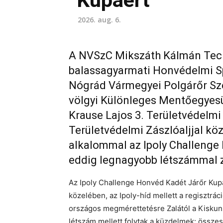
Kupáért
2026. aug. 6.
A NVSzC Mikszáth Kálmán Tech
balassagyarmati Honvédelmi Sp
Nógrád Vármegyei Polgárőr Sze
völgyi Különleges Mentőegyesü
Krause Lajos 3. Területvédelmi
Területvédelmi Zászlóaljjal k
alkalommal az Ipoly Challenge
eddig legnagyobb létszámmal z
Az Ipoly Challenge Honvéd Kadét Járőr Kupá
közelében, az Ipoly-híd mellett a regisztrác
országos megmérettetésre Zalától a Kiskun
létszám mellett folytak a küzdelmek: össze