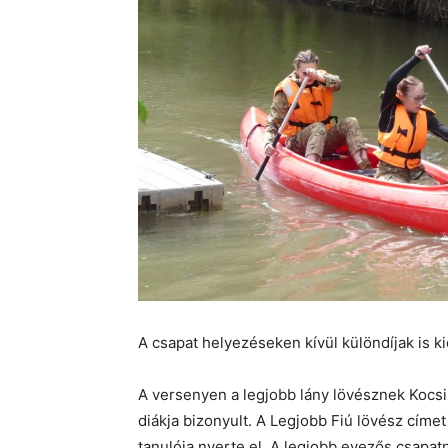
A csapat helyezéseken kívül különdíjak is ki
A versenyen a legjobb lány lövésznek Koc
diákja bizonyult. A Legjobb Fiú lövész cí
tanulója nyerte el. A legjobb evezős csapa