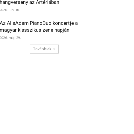
hangverseny az Artériában
2026. jún. 10.
Az AlisAdam PianoDuo koncertje a
magyar klasszikus zene napján
2026. máj. 29.
Továbbiak