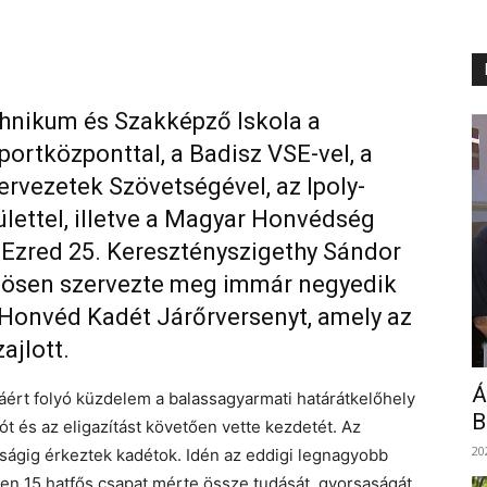
nikum és Szakképző Iskola a
ortközponttal, a Badisz VSE-vel, a
rvezetek Szövetségével, az Ipoly-
lettel, illetve a Magyar Honvédség
 Ezred 25. Keresztényszigethy Sándor
özösen szervezte meg immár negyedik
 Honvéd Kadét Járőrversenyt, amely az
ajlott.
Á
ért folyó küzdelem a balassagyarmati határátkelőhely
B
iót és az eligazítást követően vette kezdetét. Az
20
ságig érkeztek kadétok. Idén az eddigi legnagyobb
sen 15 hatfős csapat mérte össze tudását, gyorsaságát,