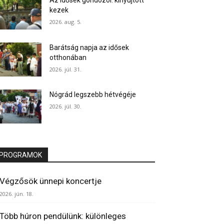
Az idősek gondozói: kinyújtott
kezek
2026. aug. 5.
Barátság napja az idősek
otthonában
2026. júl. 31.
Nógrád legszebb hétvégéje
2026. júl. 30.
PROGRAMOK
Végzősök ünnepi koncertje
2026. jún. 18.
Több húron pendülünk: különleges