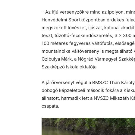
– Az ifjú versenyzőkre mind az Ipolyon, min
Honvédelmi Sportközpontban érdekes felad
megszokott lövészet, íjászat, katonai akad
teszt, tűzoltó-fecskendőszerelés, 3 x 300 
100 méteres fegyveres váltófutás, elsősegél
mountainbike váltóverseny is megtalálható v
Czibulya Márk, a Nógrád Vármegyei Szakk
Szakképző Iskola oktatója.
A járőrversenyt végül a BMSZC Than Károly
dobogó képzeletbeli második fokára a Kisk
állhatott, harmadik lett a NVSZC Mikszáth 
csapata.