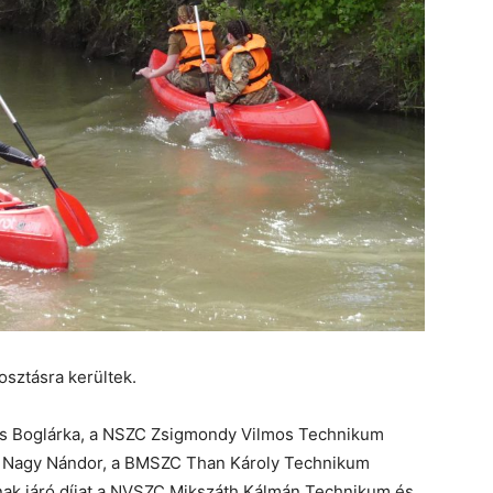
osztásra kerültek.
sis Boglárka, a NSZC Zsigmondy Vilmos Technikum
met Nagy Nándor, a BMSZC Than Károly Technikum
tnak járó díjat a NVSZC Mikszáth Kálmán Technikum és