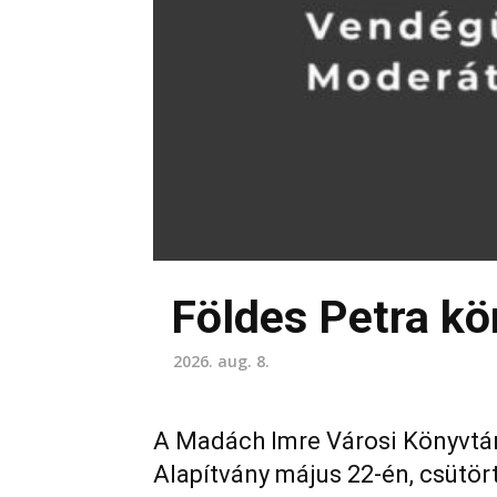
Földes Petra k
2026. aug. 8.
A Madách Imre Városi Könyvtár
Alapítvány május 22-én, csütör