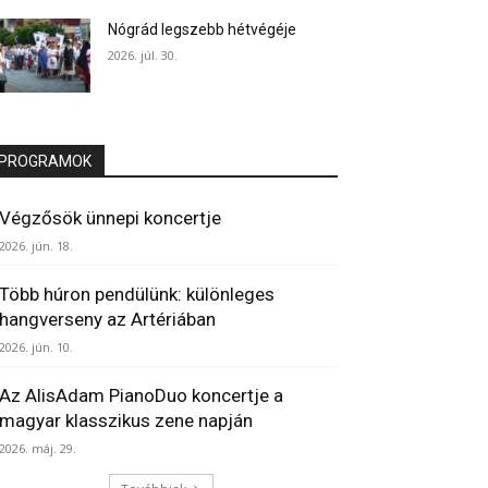
Nógrád legszebb hétvégéje
2026. júl. 30.
PROGRAMOK
Végzősök ünnepi koncertje
2026. jún. 18.
Több húron pendülünk: különleges
hangverseny az Artériában
2026. jún. 10.
Az AlisAdam PianoDuo koncertje a
magyar klasszikus zene napján
2026. máj. 29.