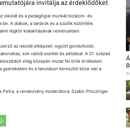
mutatójára invitálja az érdeklődőket.
az iskolát és a pedagógiai munkát bizalom- és
be. A diákok, a tanárok és a szülők különféle
izalmi légkör kialakításának reményében.
zerző az iskolát elképzeli: együtt gondolkodó,
yakorlatias, sok valódi esettel és példával. A 21. század
Á
beleszédült világ közepén mutat fel örök értékeket.
B
a gyerekeken és a tanuláson keresztül köze van a
20
s Petra, a rendezvény moderátora: Szabó-Pinczinger