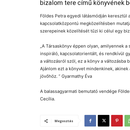
bizalom tere című könyvének be
Földes Petra egyedi látásmódján keresztül 
kapcsolatközpontú megközelítésben mutatja 
szerepeinek közelítését tűzi ki célul egy b
„A Társaskönyv éppen olyan, amilyennek a s
inspiráló, kapcsolatorientált, és rendkívül g
a változásról szól, ez a könyv a változásba 
Ajánlom ezt a könyvet mindenkinek, akinek 
jövőhöz. ” Gyarmathy Éva
A balassagyarmati bemutató vendége Földe
Cecília.
Megosztás