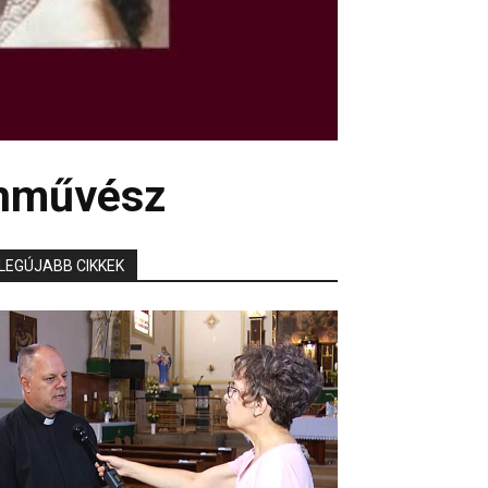
ínművész
LEGÚJABB CIKKEK