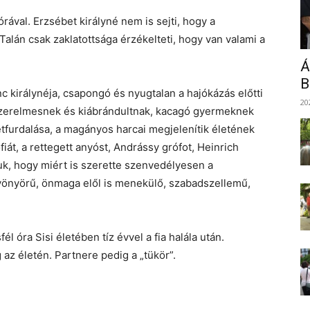
rával. Erzsébet királyné nem is sejti, hogy a
 Talán csak zaklatottsága érzékelteti, hogy van valami a
Á
B
 királynéja, csapongó és nyugtalan a hajókázás előtti
20
 szerelmesnek és kiábrándultnak, kacagó gyermeknek
retfurdalása, a magányos harcai megjelenítik életének
ófiát, a rettegett anyóst, Andrássy grófot, Heinrich
k, hogy miért is szerette szenvedélyesen a
 gyönyörű, önmaga elől is menekülő, szabadszellemű,
l óra Sisi életében tíz évvel a fia halála után.
 az életén. Partnere pedig a „tükör”.