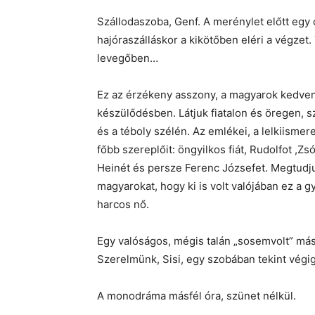
Szállodaszoba, Genf. A merénylet előtt egy ó
hajóraszálláskor a kikötőben eléri a végzet.
levegőben…
Ez az érzékeny asszony, a magyarok kedvenc
készülődésben. Látjuk fiatalon és öregen,
és a téboly szélén. Az emlékei, a lelkiisme
főbb szereplőit: öngyilkos fiát, Rudolfot ,Zs
Heinét és persze Ferenc Józsefet. Megtudju
magyarokat, hogy ki is volt valójában ez a
harcos nő.
Egy valóságos, mégis talán „sosemvolt” másfé
Szerelmünk, Sisi, egy szobában tekint végig
A monodráma másfél óra, szünet nélkül.