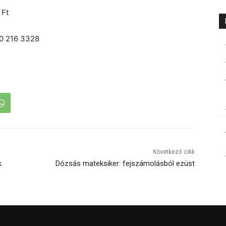
 Ft
0 216 3328
Következő cikk
k
Dózsás mateksiker: fejszámolásból ezüst