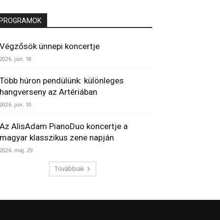
PROGRAMOK
Végzősök ünnepi koncertje
2026. jún. 18.
Több húron pendülünk: különleges
hangverseny az Artériában
2026. jún. 10.
Az AlisAdam PianoDuo koncertje a
magyar klasszikus zene napján
2026. máj. 29.
Továbbiak