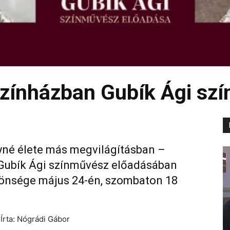
színházban Gubík Ági sz
lyné élete más megvilágításban –
Gubík Ági színművész előadásában
özönsége május 24-én, szombaton 18
Írta: Nógrádi Gábor