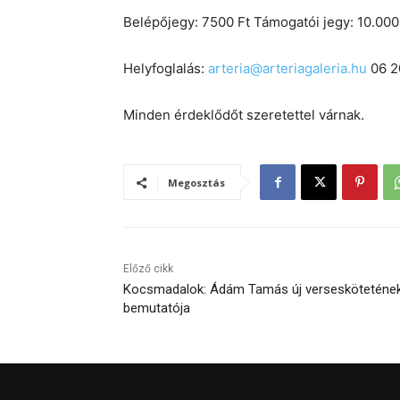
Belépőjegy: 7500 Ft Támogatói jegy: 10.000
Helyfoglalás:
arteria@arteriagaleria.hu
06 2
Minden érdeklődőt szeretettel várnak.
Megosztás
Előző cikk
Kocsmadalok: Ádám Tamás új versesköteténe
bemutatója