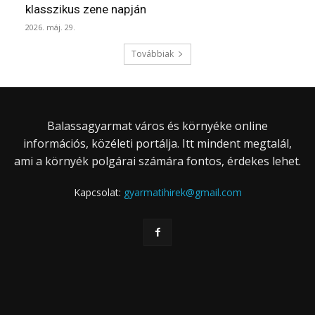
klasszikus zene napján
2026. máj. 29.
Továbbiak
Balassagyarmat város és környéke online
információs, közéleti portálja. Itt mindent megtalál,
ami a környék polgárai számára fontos, érdekes lehet.
Kapcsolat:
gyarmatihirek@gmail.com