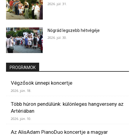
2026. júl. 31.
Nógrád legszebb hétvégéje
2026. júl. 30.
PROGRAMOK
Végzősök ünnepi koncertje
2026. jún. 18.
Több húron pendülünk: különleges hangverseny az
Artériában
2026. jún. 10.
Az AlisAdam PianoDuo koncertje a magyar