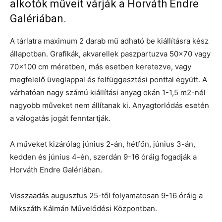
alkotók műveit várják a Horváth Endre
Galériában.
A tárlatra maximum 2 darab mű adható be kiállításra kész
állapotban. Grafikák, akvarellek paszpartuzva 50×70 vagy
70×100 cm méretben, más esetben keretezve, vagy
megfelelő üveglappal és felfüggesztési ponttal együtt. A
várhatóan nagy számú kiállítási anyag okán 1-1,5 m2-nél
nagyobb műveket nem állítanak ki. Anyagtorlódás esetén
a válogatás jogát fenntartják.
A műveket kizárólag június 2-án, hétfőn, június 3-án,
kedden és június 4-én, szerdán 9-16 óráig fogadják a
Horváth Endre Galériában.
Visszaadás augusztus 25-től folyamatosan 9-16 óráig a
Mikszáth Kálmán Művelődési Központban.