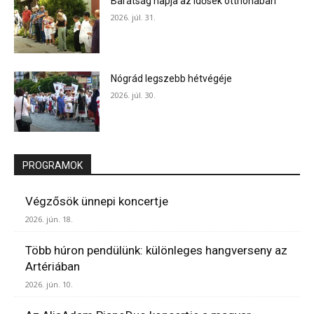
Barátság napja az idősek otthonában
2026. júl. 31.
Nógrád legszebb hétvégéje
2026. júl. 30.
PROGRAMOK
Végzősök ünnepi koncertje
2026. jún. 18.
Több húron pendülünk: különleges hangverseny az
Artériában
2026. jún. 10.