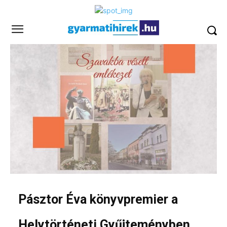
Pásztor Éva könyvpremier a
Helytörténeti Gyűjteményben