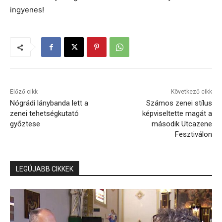
ingyenes!
Előző cikk
Következő cikk
Nógrádi lánybanda lett a
Számos zenei stílus
zenei tehetségkutató
képviseltette magát a
győztese
második Utcazene
Fesztiválon
LEGÚJABB CIKKEK