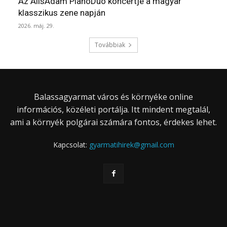
Az AlisAdam PianoDuo koncertje a magyar
klasszikus zene napján
2026. máj. 29.
Továbbiak
Balassagyarmat város és környéke online
információs, közéleti portálja. Itt mindent megtalál,
ami a környék polgárai számára fontos, érdekes lehet.
Kapcsolat:
gyarmatihirek@gmail.com