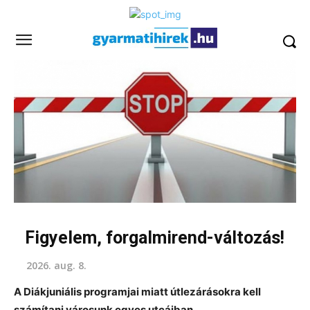
Figyelem, forgalmirend-változás!
2026. aug. 8.
A Diákjuniális programjai miatt útlezárásokra kell
számítani városunk egyes utcáiban.