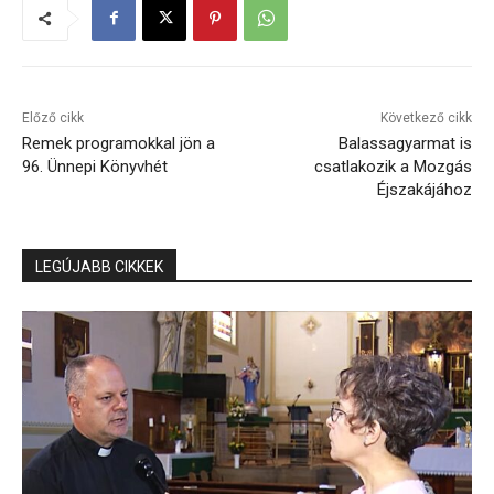
Előző cikk
Következő cikk
Remek programokkal jön a
Balassagyarmat is
96. Ünnepi Könyvhét
csatlakozik a Mozgás
Éjszakájához
LEGÚJABB CIKKEK