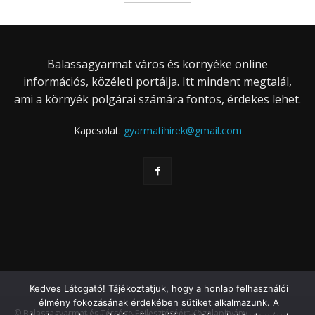
Balassagyarmat város és környéke online
információs, közéleti portálja. Itt mindent megtalál,
ami a környék polgárai számára fontos, érdekes lehet.
Kapcsolat:
gyarmatihirek@gmail.com
Kedves Látogató! Tájékoztatjuk, hogy a honlap felhasználói
élmény fokozásának érdekében sütiket alkalmazunk. A
© Balassagyarmat és Térsége Fejlesztéséért Közalapítvány