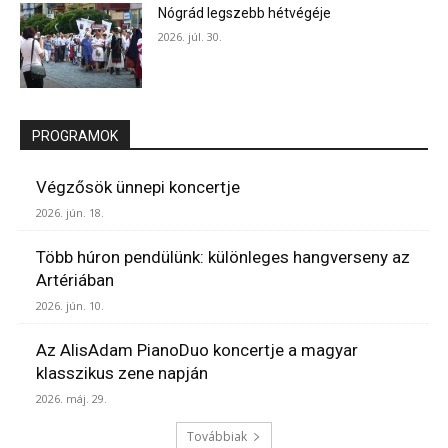
Nógrád legszebb hétvégéje
2026. júl. 30.
PROGRAMOK
Végzősök ünnepi koncertje
2026. jún. 18.
Több húron pendülünk: különleges hangverseny az
Artériában
2026. jún. 10.
Az AlisAdam PianoDuo koncertje a magyar
klasszikus zene napján
2026. máj. 29.
Továbbiak