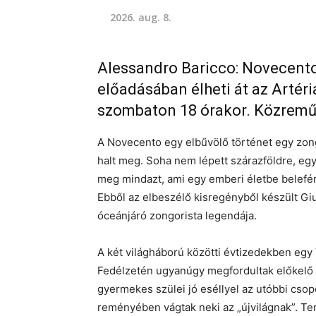
2026. aug. 8.
Alessandro Baricco: Novecent
előadásában élheti át az Artéri
szombaton 18 órakor. Közremű
A Novecento egy elbűvölő történet egy zongo
halt meg. Soha nem lépett szárazföldre, eg
meg mindazt, ami egy emberi életbe belefér,
Ebből az elbeszélő kisregényből készült Gi
óceánjáró zongorista legendája.
A két világháború közötti évtizedekben egy V
Fedélzetén ugyanúgy megfordultak előkelő 
gyermekes szülei jó eséllyel az utóbbi csop
reményében vágtak neki az „újvilágnak”. Te