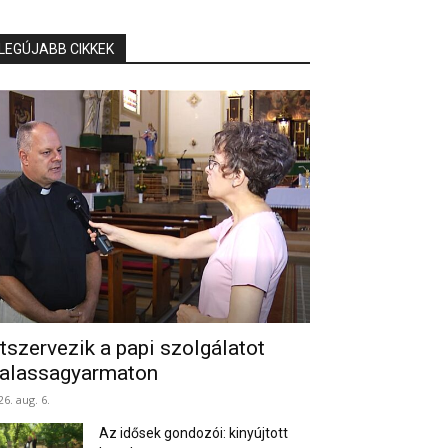
LEGÚJABB CIKKEK
tszervezik a papi szolgálatot
alassagyarmaton
26. aug. 6.
Az idősek gondozói: kinyújtott