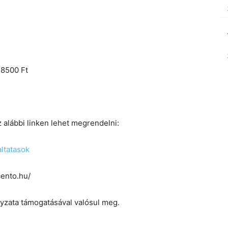
 8500 Ft
z alábbi linken lehet megrendelni:
altatasok
cento.hu/
zata támogatásával valósul meg.