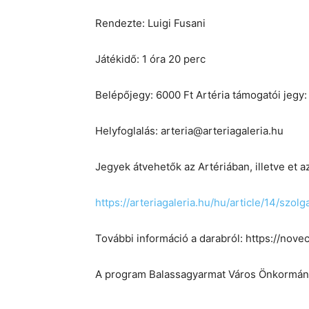
Rendezte: Luigi Fusani
Játékidő: 1 óra 20 perc
Belépőjegy: 6000 Ft Artéria támogatói jegy:
Helyfoglalás: arteria@arteriagaleria.hu
Jegyek átvehetők az Artériában, illetve et a
https://arteriagaleria.hu/hu/article/14/szolg
További információ a darabról: https://nove
A program Balassagyarmat Város Önkormány