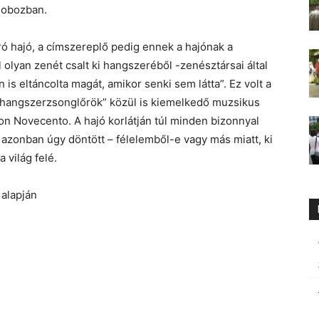
dobozban.
ró hajó, a címszereplő pedig ennek a hajónak a
l olyan zenét csalt ki hangszeréből -zenésztársai által
n is eltáncolta magát, amikor senki sem látta”. Ez volt a
ó „hangszerzsonglőrök” közül is kiemelkedő muzsikus
n Novecento. A hajó korlátján túl minden bizonnyal
Ő azonban úgy döntött – félelemből-e vagy más miatt, ki
 világ felé.
alapján