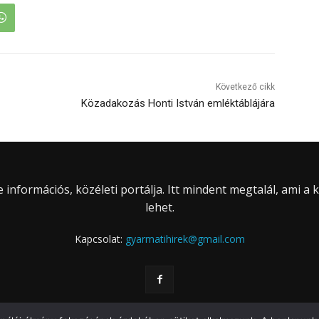
Következő cikk
Közadakozás Honti István emléktáblájára
információs, közéleti portálja. Itt mindent megtalál, ami a
lehet.
Kapcsolat:
gyarmatihirek@gmail.com