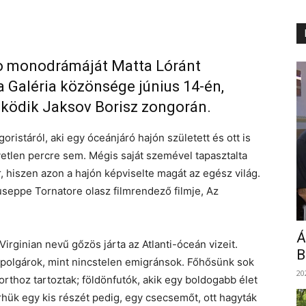
o monodrámáját Matta Lóránt
a Galéria közönsége június 14-én,
ködik Jaksov Borisz zongorán.
ristáról, aki egy óceánjáró hajón született és ott is
yetlen percre sem. Mégis saját szemével tapasztalta
 hiszen azon a hajón képviselte magát az egész világ.
useppe Tornatore olasz filmrendező filmje, Az
Á
irginian nevű gőzös járta az Atlanti-óceán vizeit.
B
polgárok, mint nincstelen emigránsok. Főhősünk sok
20
orthoz tartoztak; földönfutók, akik egy boldogabb élet
rhük egy kis részét pedig, egy csecsemőt, ott hagyták