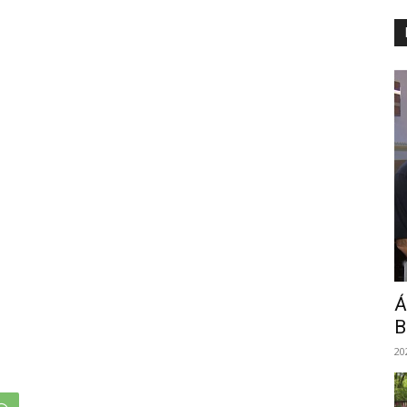
Á
B
20