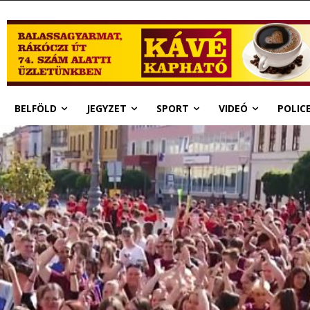
BELFÖLD
JEGYZET
SPORT
VIDEÓ
POLIC