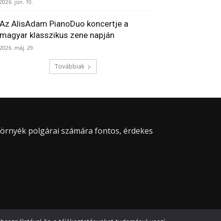
2026. jún. 10.
Az AlisAdam PianoDuo koncertje a
magyar klasszikus zene napján
2026. máj. 29.
Továbbiak
 környék polgárai számára fontos, érdekes