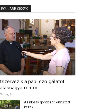
LEGÚJABB CIKKEK
tszervezik a papi szolgálatot
alassagyarmaton
26. aug. 6.
Az idősek gondozói: kinyújtott
kezek