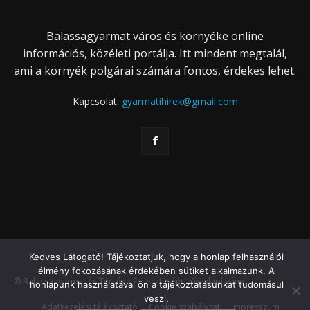
Balassagyarmat város és környéke online
információs, közéleti portálja. Itt mindent megtalál,
ami a környék polgárai számára fontos, érdekes lehet.
Kapcsolat:
gyarmatihirek@gmail.com
Kedves Látogató! Tájékoztatjuk, hogy a honlap felhasználói
élmény fokozásának érdekében sütiket alkalmazunk. A
© Balassagyarmat és Térsége Fejlesztéséért Közalapítvány
honlapunk használatával ön a tájékoztatásunkat tudomásul
veszi.
Adatkezelési tájékoztató
Cookie szabályzat
Impresszum