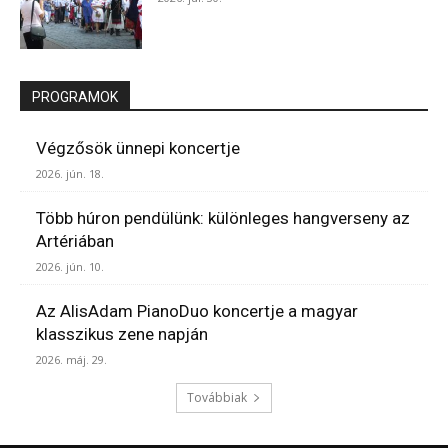
PROGRAMOK
Végzősök ünnepi koncertje
2026. jún. 18.
Több húron pendülünk: különleges hangverseny az
Artériában
2026. jún. 10.
Az AlisAdam PianoDuo koncertje a magyar
klasszikus zene napján
2026. máj. 29.
Továbbiak