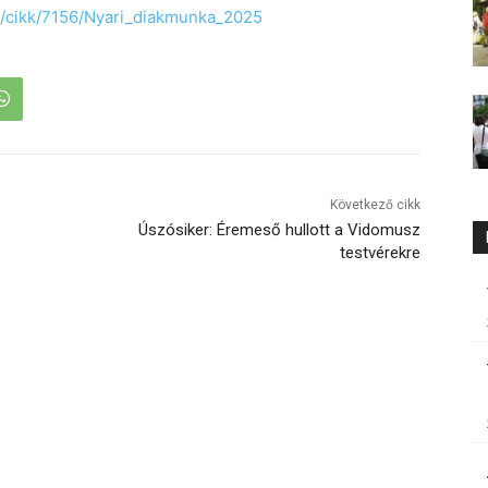
u/cikk/7156/Nyari_diakmunka_2025
Következő cikk
Úszósiker: Éremeső hullott a Vidomusz
testvérekre