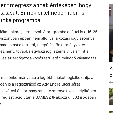
ent megtesz annak érdekében, hogy
tatását. Ennek értelmében idén is
kmunka programba.
iákmunkára jelentkezni. A programba ezúttal is a 16-25
viszonyban éppen nem álló, vállalkozási jogviszonnyal
ámogatást a területi, települési önkormányzat és
ézmény, továbbá egyházi jogi személy, valamint a
, és az erdőgazdálkodás területén működő vállalkozás
Á
B
mat önkormányzata a legtöbb diákot foglalkoztatja a
20
én is a regisztráció az Ady Endre utcai Járási
Aki a városi önkormányzati intézmények valamelyikében
regisztráció után a GAMESZ (Rákóczi u. 50.) irodában
e.