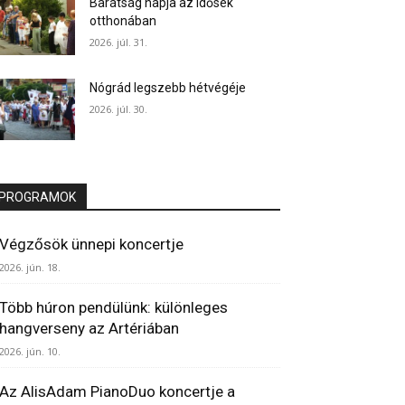
Barátság napja az idősek
otthonában
2026. júl. 31.
Nógrád legszebb hétvégéje
2026. júl. 30.
PROGRAMOK
Végzősök ünnepi koncertje
2026. jún. 18.
Több húron pendülünk: különleges
hangverseny az Artériában
2026. jún. 10.
Az AlisAdam PianoDuo koncertje a