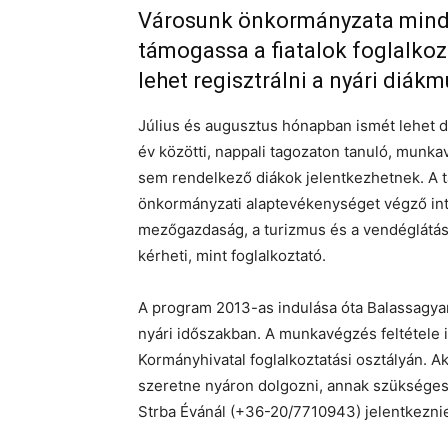
Városunk önkormányzata mind
támogassa a fiatalok foglalkoz
lehet regisztrálni a nyári diá
Július és augusztus hónapban ismét lehet d
év közötti, nappali tagozaton tanuló, munka
sem rendelkező diákok jelentkezhetnek. A t
önkormányzati alaptevékenységet végző int
mezőgazdaság, a turizmus és a vendéglátás
kérheti, mint foglalkoztató.
A program 2013-as indulása óta Balassagyar
nyári időszakban. A munkavégzés feltétele id
Kormányhivatal foglalkoztatási osztályán. 
szeretne nyáron dolgozni, annak szükséges 
Strba Évánál (+36-20/7710943) jelentkezni