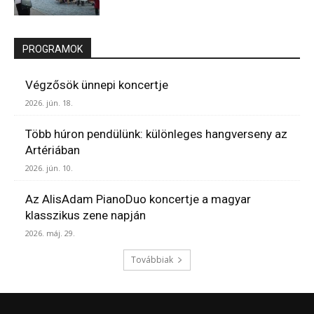
PROGRAMOK
Végzősök ünnepi koncertje
2026. jún. 18.
Több húron pendülünk: különleges hangverseny az
Artériában
2026. jún. 10.
Az AlisAdam PianoDuo koncertje a magyar
klasszikus zene napján
2026. máj. 29.
Továbbiak