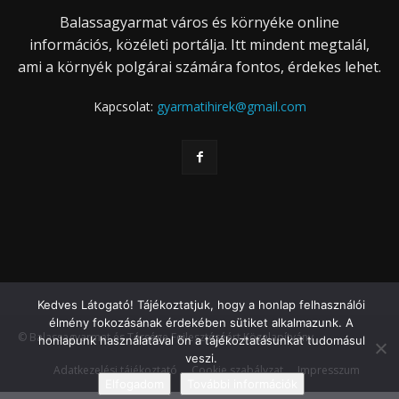
Balassagyarmat város és környéke online
információs, közéleti portálja. Itt mindent megtalál,
ami a környék polgárai számára fontos, érdekes lehet.
Kapcsolat:
gyarmatihirek@gmail.com
Kedves Látogató! Tájékoztatjuk, hogy a honlap felhasználói
élmény fokozásának érdekében sütiket alkalmazunk. A
© Balassagyarmat és Térsége Fejlesztéséért Közalapítvány
honlapunk használatával ön a tájékoztatásunkat tudomásul
veszi.
Adatkezelési tájékoztató
Cookie szabályzat
Impresszum
Elfogadom
További információk