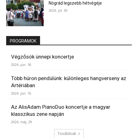
Nógrád legszebb hétvégéje
2026. júl. 30.
PROGRAMOK
Végzősök ünnepi koncertje
2026. jún. 18.
Több húron pendülünk: különleges hangverseny az
Artériában
2026. jún. 10.
Az AlisAdam PianoDuo koncertje a magyar
klasszikus zene napján
2026. máj. 29.
Továbbiak