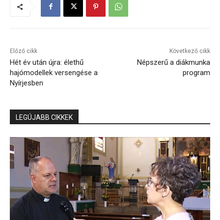
Előző cikk
Következő cikk
Hét év után újra: élethű
Népszerű a diákmunka
hajómodellek versengése a
program
Nyírjesben
LEGÚJABB CIKKEK