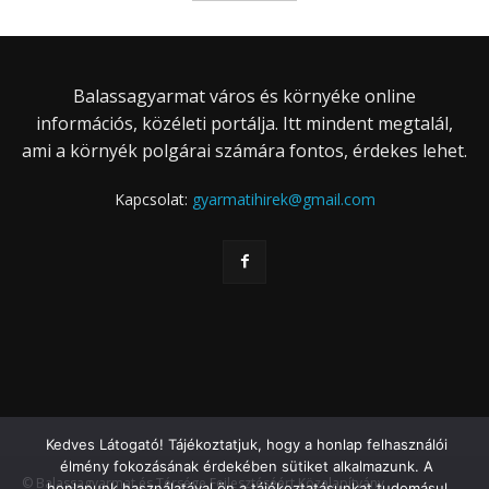
Balassagyarmat város és környéke online
információs, közéleti portálja. Itt mindent megtalál,
ami a környék polgárai számára fontos, érdekes lehet.
Kapcsolat:
gyarmatihirek@gmail.com
Kedves Látogató! Tájékoztatjuk, hogy a honlap felhasználói
élmény fokozásának érdekében sütiket alkalmazunk. A
© Balassagyarmat és Térsége Fejlesztéséért Közalapítvány
honlapunk használatával ön a tájékoztatásunkat tudomásul