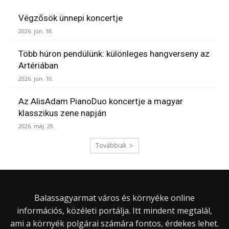
Végzősök ünnepi koncertje
2026. jún. 18.
Több húron pendülünk: különleges hangverseny az
Artériában
2026. jún. 10.
Az AlisAdam PianoDuo koncertje a magyar
klasszikus zene napján
2026. máj. 29.
Továbbiak
Balassagyarmat város és környéke online
információs, közéleti portálja. Itt mindent megtalál,
ami a környék polgárai számára fontos, érdekes lehet.