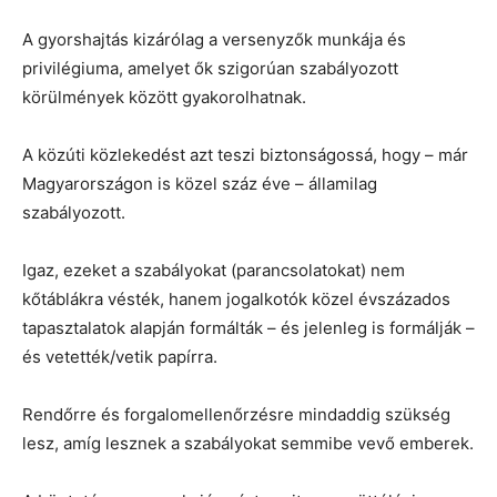
A gyorshajtás kizárólag a versenyzők munkája és
privilégiuma, amelyet ők szigorúan szabályozott
körülmények között gyakorolhatnak.
A közúti közlekedést azt teszi biztonságossá, hogy – már
Magyarországon is közel száz éve – államilag
szabályozott.
Igaz, ezeket a szabályokat (parancsolatokat) nem
kőtáblákra vésték, hanem jogalkotók közel évszázados
tapasztalatok alapján formálták – és jelenleg is formálják –
és vetették/vetik papírra.
Rendőrre és forgalomellenőrzésre mindaddig szükség
lesz, amíg lesznek a szabályokat semmibe vevő emberek.