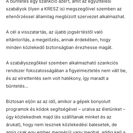
A büntetés egy szankció azért, amit az együttélési
szabályok (ilyen a KRESZ is) megszegőivel szemben az
ellenőrzéssel államilag megbízott szervezet alkalmazhat.
A cél a visszatartás, az újabb jogsértéstől való
eltántorítás, a megelőzés, annak érdekében, hogy
minden közlekedő biztonságban érezhesse magát.
A szabályszegőkkel szemben alkalmazható szankciós
rendszer fokozatosságában a figyelmeztetés nem vált be,
és az elrettentés sem volt hatékony, így maradt a
büntetés…
Biztosan eljön az az idő, amikor a gépek bonyolult
programok és kódok segítségével – uralva az életünket –
úgy közlekednek majd (és szállítanak minket és az
árukat), hogy nem lesznek közlekedési balesetek, de
amíg csak egy ember megsérül vagy meghal, addig kell a