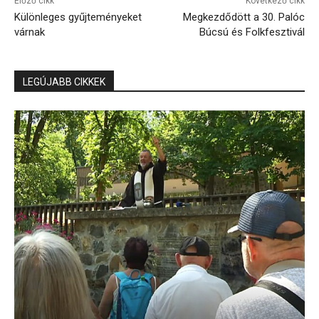
Előző cikk
Következő cikk
Különleges gyűjteményeket
Megkezdődött a 30. Palóc
várnak
Búcsú és Folkfesztivál
LEGÚJABB CIKKEK