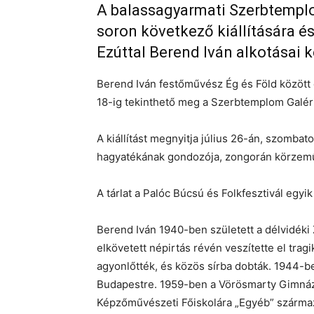
A balassagyarmati Szerbtemplom
soron következő kiállítására é
Ezúttal Berend Iván alkotásai ke
Berend Iván festőművész Ég és Föld között c
18-ig tekinthető meg a Szerbtemplom Galér
A kiállítást megnyitja július 26-án, szomba
hagyatékának gondozója, zongorán körzem
A tárlat a Palóc Búcsú és Folkfesztivál egyi
Berend Iván 1940-ben született a délvidéki 
elkövetett népirtás révén veszítette el trag
agyonlőtték, és közös sírba dobták. 1944-
Budapestre. 1959-ben a Vörösmarty Gimnázi
Képzőművészeti Főiskolára „Egyéb” származ