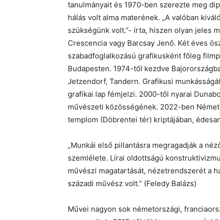
tanulmányait és 1970-ben szerezte meg dipl
hálás volt alma materének. „A valóban kiv
szükségünk volt.”- írta, hiszen olyan jeles 
Crescencia vagy Barcsay Jenő. Két éves ösz
szabadfoglalkozású grafikusként főleg film
Budapesten. 1974-től kezdve Bajorországban
Jetzendorf, Tandern. Grafikusi munkásság
grafikai lap fémjelzi. 2000-től nyarai Duna
művészeti közösségének. 2022-ben Németor
templom (Döbrentei tér) kriptájában, édesa
„Munkái első pillantásra megragadják a néző
szemlélete. Lírai oldottságú konstruktivizm
művészi magatartását, nézetrendszerét a h
századi művész volt.” (Feledy Balázs)
Művei nagyon sok németországi, franciaorsz