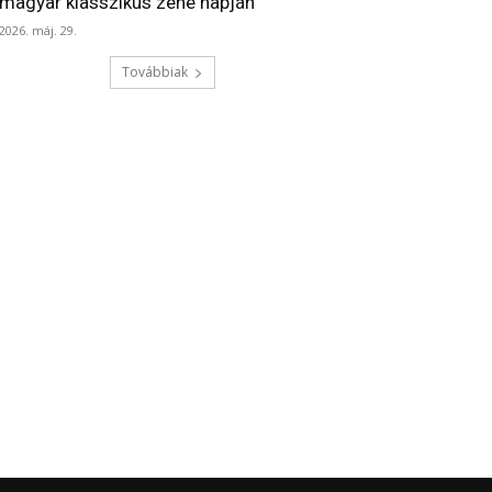
magyar klasszikus zene napján
2026. máj. 29.
Továbbiak