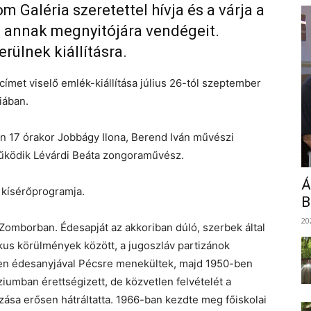
 Galéria szeretettel hívja és a várja a
s annak megnyitójára vendégeit.
rülnek kiállításra.
ímet viselő emlék-kiállítása július 26-tól szeptember
iában.
ton 17 órakor Jobbágy Ilona, Berend Iván művészi
űködik Lévárdi Beáta zongoraművész.
Á
k kísérőprogramja.
B
20
Zomborban. Édesapját az akkoriban dúló, szerbek által
ikus körülmények között, a jugoszláv partizánok
ben édesanyjával Pécsre menekültek, majd 1950-ben
umban érettségizett, de közvetlen felvételét a
ása erősen hátráltatta. 1966-ban kezdte meg főiskolai