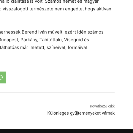
álló kiállítása is volt. Számos német és magyar
y, visszafogott természete nem engedte, hogy aktívan
merhessék Berend Iván műveit, ezért idén számos
 Budapest, Párkány, Tahitótfalu, Visegrád és
thatóak már ihletett, színeivel, formáival
Következő cikk
Különleges gyűjteményeket várnak