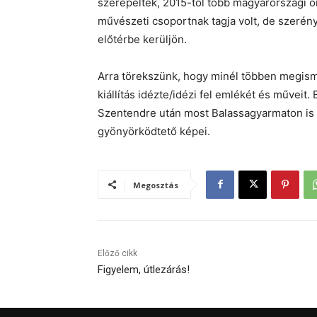
szerepeltek, 2015-től több magyarországi ön
művészeti csoportnak tagja volt, de szerén
előtérbe kerüljön.
Arra törekszünk, hogy minél többen megis
kiállítás idézte/idézi fel emlékét és műveit.
Szentendre után most Balassagyarmaton is lá
gyönyörködtető képei.
Megosztás
Előző cikk
Figyelem, útlezárás!