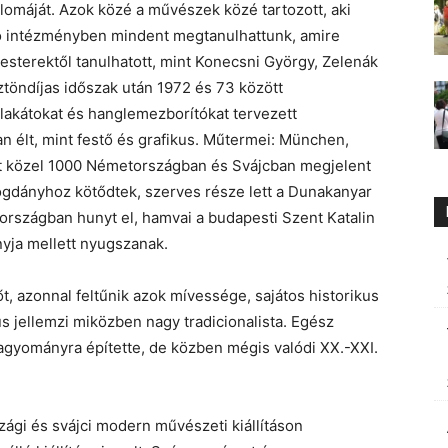
omáját. Azok közé a művészek közé tartozott, aki
áló intézményben mindent megtanulhattunk, amire
mesterektől tanulhatott, mint Konecsni György, Zelenák
töndíjas időszak után 1972 és 73 között
plakátokat és hanglemezborítókat tervezett
 élt, mint festő és grafikus. Műtermei: München,
át közel 1000 Németországban és Svájcban megjelent
bogdányhoz kötődtek, szerves része lett a Dunakanyar
szágban hunyt el, hamvai a budapesti Szent Katalin
nyja mellett nyugszanak.
t, azonnal feltűnik azok mívessége, sajátos historikus
us jellemzi miközben nagy tradicionalista. Egész
agyományra építette, de közben mégis valódi XX.-XXI.
ági és svájci modern művészeti kiállításon