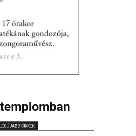
erbtemplomban
LEGÚJABB CIKKEK