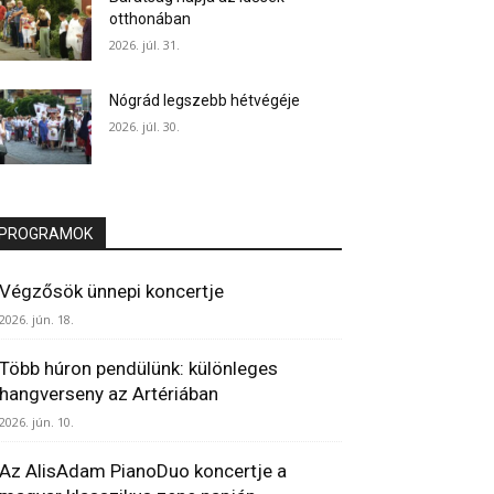
otthonában
2026. júl. 31.
Nógrád legszebb hétvégéje
2026. júl. 30.
PROGRAMOK
Végzősök ünnepi koncertje
2026. jún. 18.
Több húron pendülünk: különleges
hangverseny az Artériában
2026. jún. 10.
Az AlisAdam PianoDuo koncertje a