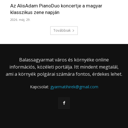
Az AlisAdam PianoDuo koncertje a magyar
klasszikus zene napján
2026. máj. 29.
Továbbiak
Balassagyarmat város és környéke online
információs, közéleti portálja. Itt mindent megtalál,
ami a környék polgárai számára fontos, érdekes lehet.
Kapcsolat:
gyarmatihirek@gmail.com