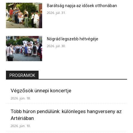
Barátság napja az idősek otthonában
2026. júl. 31.
Nógrád legszebb hétvégéje
2026. júl. 30.
PROGRAMOK
Végzősök ünnepi koncertje
2026. jún. 18.
Több húron pendülünk: különleges hangverseny az
Artériában
2026. jún. 10.