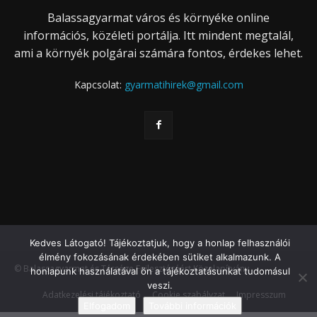
Balassagyarmat város és környéke online
információs, közéleti portálja. Itt mindent megtalál,
ami a környék polgárai számára fontos, érdekes lehet.
Kapcsolat:
gyarmatihirek@gmail.com
Kedves Látogató! Tájékoztatjuk, hogy a honlap felhasználói
élmény fokozásának érdekében sütiket alkalmazunk. A
© Balassagyarmat és Térsége Fejlesztéséért Közalapítvány
honlapunk használatával ön a tájékoztatásunkat tudomásul
veszi.
Adatkezelési tájékoztató
Cookie szabályzat
Impresszum
Elfogadom
További információk