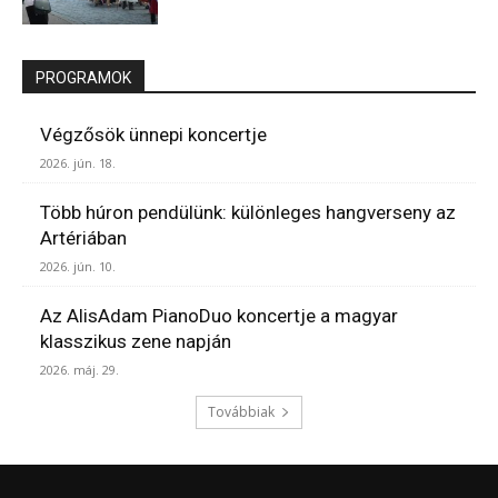
PROGRAMOK
Végzősök ünnepi koncertje
2026. jún. 18.
Több húron pendülünk: különleges hangverseny az
Artériában
2026. jún. 10.
Az AlisAdam PianoDuo koncertje a magyar
klasszikus zene napján
2026. máj. 29.
Továbbiak