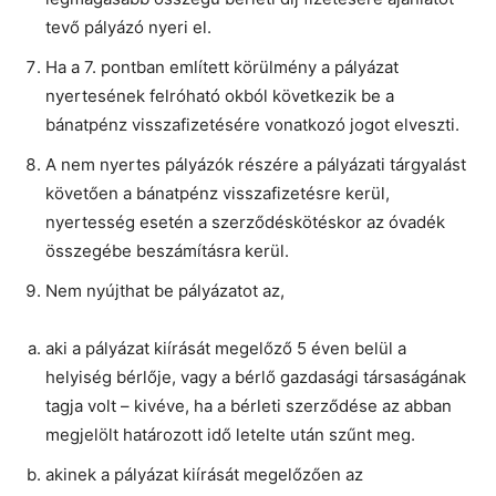
tevő pályázó nyeri el.
Ha a 7. pontban említett körülmény a pályázat
nyertesének felróható okból következik be a
bánatpénz visszafizetésére vonatkozó jogot elveszti.
A nem nyertes pályázók részére a pályázati tárgyalást
követően a bánatpénz visszafizetésre kerül,
nyertesség esetén a szerződéskötéskor az óvadék
összegébe beszámításra kerül.
Nem nyújthat be pályázatot az,
aki a pályázat kiírását megelőző 5 éven belül a
helyiség bérlője, vagy a bérlő gazdasági társaságának
tagja volt – kivéve, ha a bérleti szerződése az abban
megjelölt határozott idő letelte után szűnt meg.
akinek a pályázat kiírását megelőzően az