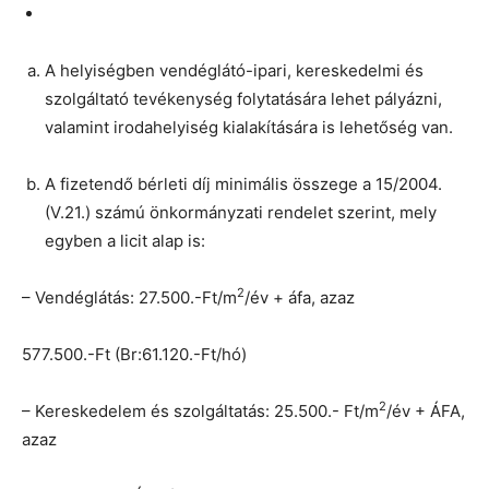
A helyiségben vendéglátó-ipari, kereskedelmi és
szolgáltató tevékenység folytatására lehet pályázni,
valamint irodahelyiség kialakítására is lehetőség van.
A fizetendő bérleti díj minimális összege a 15/2004.
(V.21.) számú önkormányzati rendelet szerint, mely
egyben a licit alap is:
2
– Vendéglátás: 27.500.-Ft/m
/év + áfa, azaz
577.500.-Ft (Br:61.120.-Ft/hó)
2
– Kereskedelem és szolgáltatás: 25.500.- Ft/m
/év + ÁFA,
azaz