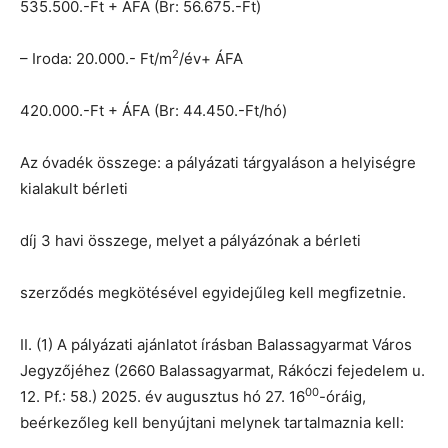
535.500.-Ft + ÁFA (Br: 56.675.-Ft)
2
– Iroda: 20.000.- Ft/m
/év+ ÁFA
420.000.-Ft + ÁFA (Br: 44.450.-Ft/hó)
Az óvadék összege: a pályázati tárgyaláson a helyiségre
kialakult bérleti
díj 3 havi összege, melyet a pályázónak a bérleti
szerződés megkötésével egyidejűleg kell megfizetnie.
II. (1) A pályázati ajánlatot írásban Balassagyarmat Város
Jegyzőjéhez (2660 Balassagyarmat, Rákóczi fejedelem u.
00
12. Pf.: 58.) 2025. év augusztus hó 27. 16
-óráig,
beérkezőleg kell benyújtani melynek tartalmaznia kell: