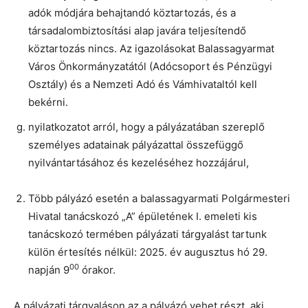
adók módjára behajtandó köztartozás, és a
társadalombiztosítási alap javára teljesítendő
köztartozás nincs. Az igazolásokat Balassagyarmat
Város Önkormányzatától (Adócsoport és Pénzügyi
Osztály) és a Nemzeti Adó és Vámhivataltól kell
bekérni.
nyilatkozatot arról, hogy a pályázatában szereplő
személyes adatainak pályázattal összefüggő
nyilvántartásához és kezeléséhez hozzájárul,
Több pályázó esetén a balassagyarmati Polgármesteri
Hivatal tanácskozó „A” épületének I. emeleti kis
tanácskozó termében pályázati tárgyalást tartunk
külön értesítés nélkül: 2025. év augusztus hó 29.
00
napján 9
órakor.
A pályázati tárgyaláson az a pályázó vehet részt, aki