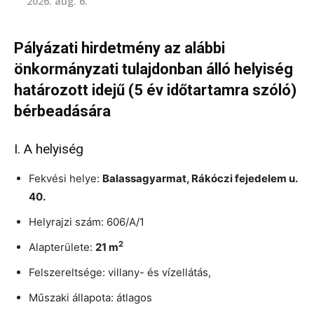
2026. aug. 6.
Pályázati hirdetmény az alábbi
önkormányzati tulajdonban álló helyiség
határozott idejű (5 év időtartamra szóló)
bérbeadására
I. A helyiség
Fekvési helye:
Balassagyarmat, Rákóczi fejedelem u.
40.
Helyrajzi szám: 606/A/1
2
Alapterülete:
21 m
Felszereltsége: villany- és vízellátás,
Műszaki állapota: átlagos