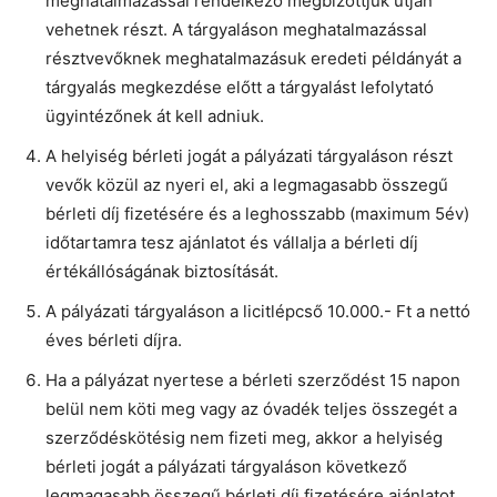
meghatalmazással rendelkező megbízottjuk útján
vehetnek részt. A tárgyaláson meghatalmazással
résztvevőknek meghatalmazásuk eredeti példányát a
tárgyalás megkezdése előtt a tárgyalást lefolytató
ügyintézőnek át kell adniuk.
A helyiség bérleti jogát a pályázati tárgyaláson részt
vevők közül az nyeri el, aki a legmagasabb összegű
bérleti díj fizetésére és a leghosszabb (maximum 5év)
időtartamra tesz ajánlatot és vállalja a bérleti díj
értékállóságának biztosítását.
A pályázati tárgyaláson a licitlépcső 10.000.- Ft a nettó
éves bérleti díjra.
Ha a pályázat nyertese a bérleti szerződést 15 napon
belül nem köti meg vagy az óvadék teljes összegét a
szerződéskötésig nem fizeti meg, akkor a helyiség
bérleti jogát a pályázati tárgyaláson következő
legmagasabb összegű bérleti díj fizetésére ajánlatot