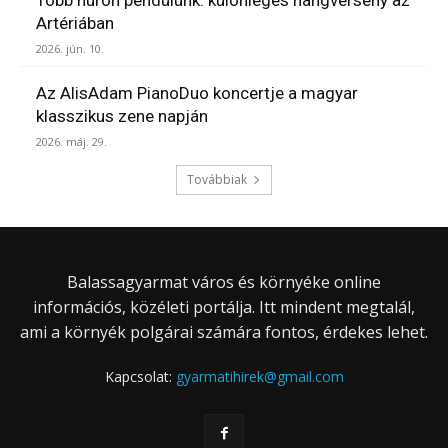
Több húron pendülünk: különleges hangverseny az
Artériában
2026. jún. 10.
Az AlisAdam PianoDuo koncertje a magyar
klasszikus zene napján
2026. máj. 29.
Továbbiak
Balassagyarmat város és környéke online
információs, közéleti portálja. Itt mindent megtalál,
ami a környék polgárai számára fontos, érdekes lehet.
Kapcsolat:
gyarmatihirek@gmail.com