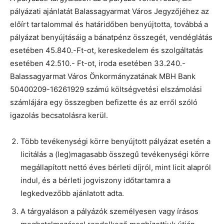
pályázati ajánlatát Balassagyarmat Város Jegyzőjéhez az
előírt tartalommal és határidőben benyújtotta, továbbá a
pályázat benyújtásáig a bánatpénz összegét, vendéglátás
esetében 45.840.-Ft-ot, kereskedelem és szolgáltatás
esetében 42.510.- Ft-ot, iroda esetében 33.240.-
Balassagyarmat Város Önkormányzatának MBH Bank
50400209-16261929 számú költségvetési elszámolási
számlájára egy összegben befizette és az erről szóló
igazolás becsatolásra kerül.
Több tevékenységi körre benyújtott pályázat esetén a
licitálás a (leg)magasabb összegű tevékenységi körre
megállapított nettó éves bérleti díjról, mint licit alapról
indul, és a bérleti jogviszony időtartamra a
legkedvezőbb ajánlatott adta.
A tárgyaláson a pályázók személyesen vagy írásos