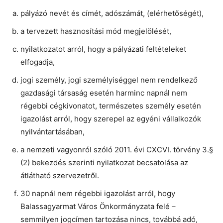
pályázó nevét és címét, adószámát, (elérhetőségét),
a tervezett hasznosítási mód megjelölését,
nyilatkozatot arról, hogy a pályázati feltételeket
elfogadja,
jogi személy, jogi személyiséggel nem rendelkező
gazdasági társaság esetén harminc napnál nem
régebbi cégkivonatot, természetes személy esetén
igazolást arról, hogy szerepel az egyéni vállalkozók
nyilvántartásában,
a nemzeti vagyonról szóló 2011. évi CXCVI. törvény 3.§
(2) bekezdés szerinti nyilatkozat becsatolása az
átlátható szervezetről.
30 napnál nem régebbi igazolást arról, hogy
Balassagyarmat Város Önkormányzata felé –
semmilyen jogcímen tartozása nincs, továbbá adó,