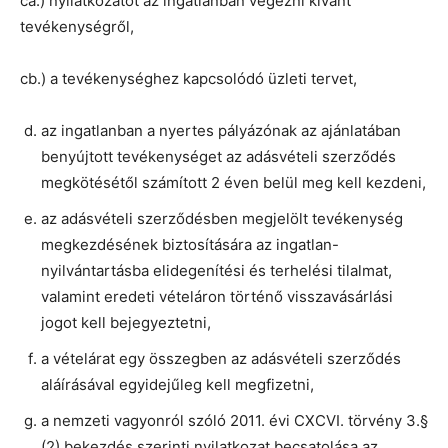
ca.) nyilatkozatot az ingatlanban végezni kívánt
tevékenységről,
cb.) a tevékenységhez kapcsolódó üzleti tervet,
az ingatlanban a nyertes pályázónak az ajánlatában
benyújtott tevékenységet az adásvételi szerződés
megkötésétől számított 2 éven belül meg kell kezdeni,
az adásvételi szerződésben megjelölt tevékenység
megkezdésének biztosítására az ingatlan-
nyilvántartásba elidegenítési és terhelési tilalmat,
valamint eredeti vételáron történő visszavásárlási
jogot kell bejegyeztetni,
a vételárat egy összegben az adásvételi szerződés
aláírásával egyidejűleg kell megfizetni,
a nemzeti vagyonról szóló 2011. évi CXCVI. törvény 3.§
(2) bekezdés szerinti nyilatkozat becsatolása az