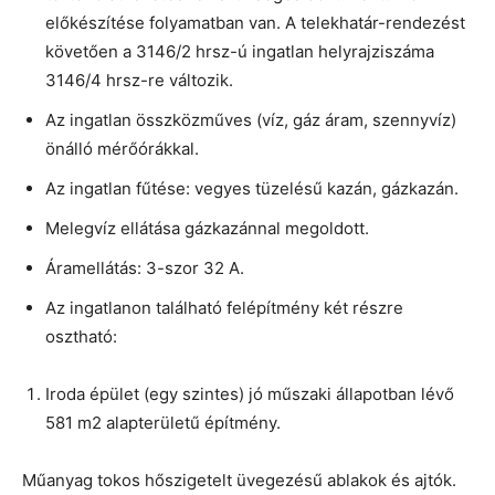
előkészítése folyamatban van. A telekhatár-rendezést
követően a 3146/2 hrsz-ú ingatlan helyrajziszáma
3146/4 hrsz-re változik.
Az ingatlan összközműves (víz, gáz áram, szennyvíz)
önálló mérőórákkal.
Az ingatlan fűtése: vegyes tüzelésű kazán, gázkazán.
Melegvíz ellátása gázkazánnal megoldott.
Áramellátás: 3-szor 32 A.
Az ingatlanon található felépítmény két részre
osztható:
Iroda épület (egy szintes) jó műszaki állapotban lévő
581 m2 alapterületű építmény.
Műanyag tokos hőszigetelt üvegezésű ablakok és ajtók.