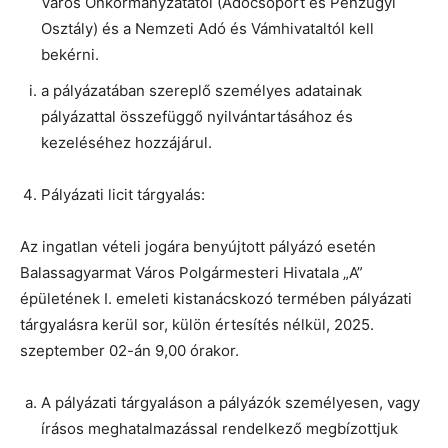
Város Önkormányzatától (Adócsoport és Pénzügyi
Osztály) és a Nemzeti Adó és Vámhivataltól kell
bekérni.
a pályázatában szereplő személyes adatainak
pályázattal összefüggő nyilvántartásához és
kezeléséhez hozzájárul.
Pályázati licit tárgyalás:
Az ingatlan vételi jogára benyújtott pályázó esetén
Balassagyarmat Város Polgármesteri Hivatala „A”
épületének I. emeleti kistanácskozó termében pályázati
tárgyalásra kerül sor, külön értesítés nélkül, 2025.
szeptember 02-án 9,00 órakor.
A pályázati tárgyaláson a pályázók személyesen, vagy
írásos meghatalmazással rendelkező megbízottjuk