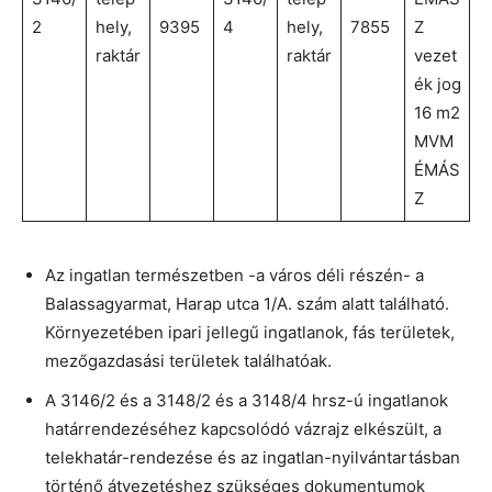
2
hely,
9395
4
hely,
7855
Z
raktár
raktár
vezet
ék jog
16 m2
MVM
ÉMÁS
Z
Az ingatlan természetben -a város déli részén- a
Balassagyarmat, Harap utca 1/A. szám alatt található.
Környezetében ipari jellegű ingatlanok, fás területek,
mezőgazdasási területek találhatóak.
A 3146/2 és a 3148/2 és a 3148/4 hrsz-ú ingatlanok
határrendezéséhez kapcsolódó vázrajz elkészült, a
telekhatár-rendezése és az ingatlan-nyilvántartásban
történő átvezetéshez szükséges dokumentumok