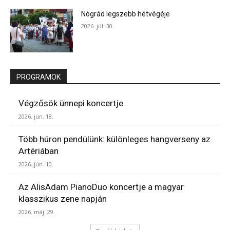
Nógrád legszebb hétvégéje
2026. júl. 30.
PROGRAMOK
Végzősök ünnepi koncertje
2026. jún. 18.
Több húron pendülünk: különleges hangverseny az
Artériában
2026. jún. 10.
Az AlisAdam PianoDuo koncertje a magyar
klasszikus zene napján
2026. máj. 29.