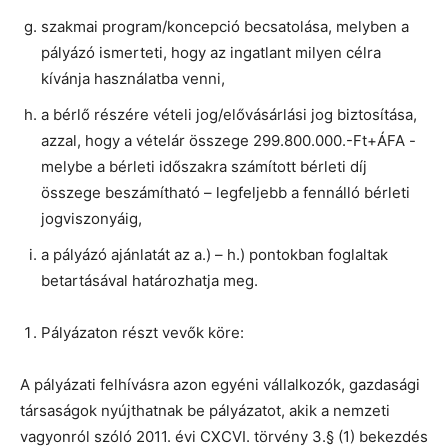
szakmai program/koncepció becsatolása, melyben a
pályázó ismerteti, hogy az ingatlant milyen célra
kívánja használatba venni,
a bérlő részére vételi jog/elővásárlási jog biztosítása,
azzal, hogy a vételár összege 299.800.000.-Ft+ÁFA -
melybe a bérleti időszakra számított bérleti díj
összege beszámítható – legfeljebb a fennálló bérleti
jogviszonyáig,
a pályázó ajánlatát az a.) – h.) pontokban foglaltak
betartásával határozhatja meg.
Pályázaton részt vevők köre:
A pályázati felhívásra azon egyéni vállalkozók, gazdasági
társaságok nyújthatnak be pályázatot, akik a nemzeti
vagyonról szóló 2011. évi CXCVI. törvény 3.§ (1) bekezdés