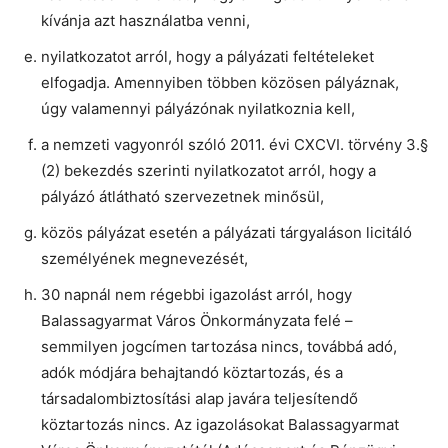
kívánja azt használatba venni,
nyilatkozatot arról, hogy a pályázati feltételeket
elfogadja. Amennyiben többen közösen pályáznak,
úgy valamennyi pályázónak nyilatkoznia kell,
a nemzeti vagyonról szóló 2011. évi CXCVI. törvény 3.§
(2) bekezdés szerinti nyilatkozatot arról, hogy a
pályázó átlátható szervezetnek minősül,
közös pályázat esetén a pályázati tárgyaláson licitáló
személyének megnevezését,
30 napnál nem régebbi igazolást arról, hogy
Balassagyarmat Város Önkormányzata felé –
semmilyen jogcímen tartozása nincs, továbbá adó,
adók módjára behajtandó köztartozás, és a
társadalombiztosítási alap javára teljesítendő
köztartozás nincs. Az igazolásokat Balassagyarmat