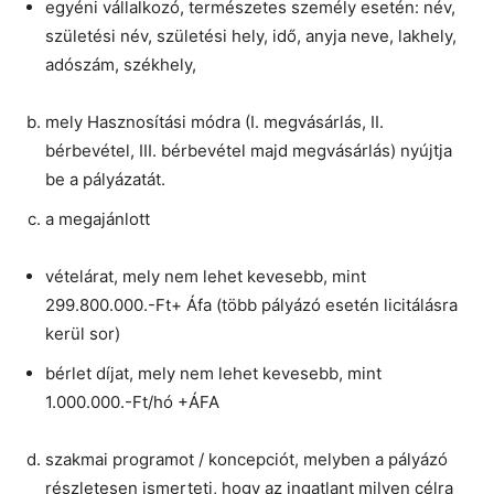
egyéni vállalkozó, természetes személy esetén: név,
születési név, születési hely, idő, anyja neve, lakhely,
adószám, székhely,
mely Hasznosítási módra (I. megvásárlás, II.
bérbevétel, III. bérbevétel majd megvásárlás) nyújtja
be a pályázatát.
a megajánlott
vételárat, mely nem lehet kevesebb, mint
299.800.000.-Ft+ Áfa (több pályázó esetén licitálásra
kerül sor)
bérlet díjat, mely nem lehet kevesebb, mint
1.000.000.-Ft/hó +ÁFA
szakmai programot / koncepciót, melyben a pályázó
részletesen ismerteti, hogy az ingatlant milyen célra