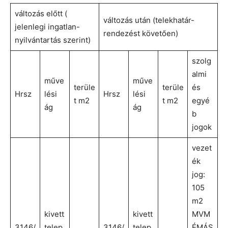
változás előtt (
változás után (telekhatár-
jelenlegi ingatlan-
rendezést követően)
nyilvántartás szerint)
szolg
almi
műve
műve
terüle
terüle
és
Hrsz
lési
Hrsz
lési
t m2
t m2
egyé
ág
ág
b
jogok
vezet
ék
jog:
105
m2
kivett
kivett
MVM
3146/
telep
3146/
telep
ÉMÁS