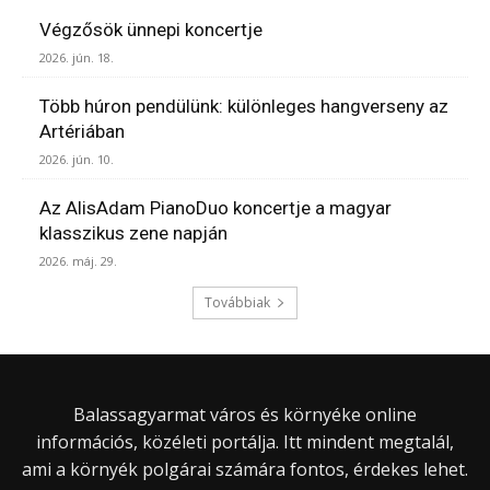
Végzősök ünnepi koncertje
2026. jún. 18.
Több húron pendülünk: különleges hangverseny az
Artériában
2026. jún. 10.
Az AlisAdam PianoDuo koncertje a magyar
klasszikus zene napján
2026. máj. 29.
Továbbiak
Balassagyarmat város és környéke online
információs, közéleti portálja. Itt mindent megtalál,
ami a környék polgárai számára fontos, érdekes lehet.