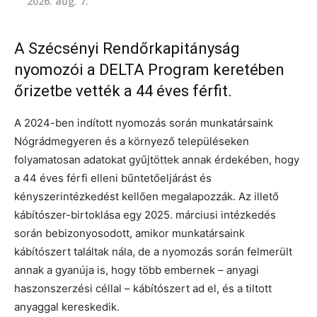
2026. aug. 7.
A Szécsényi Rendőrkapitányság
nyomozói a DELTA Program keretében
őrizetbe vették a 44 éves férfit.
A 2024-ben indított nyomozás során munkatársaink
Nógrádmegyeren és a környező településeken
folyamatosan adatokat gyűjtöttek annak érdekében, hogy
a 44 éves férfi elleni bűntetőeljárást és
kényszerintézkedést kellően megalapozzák. Az illető
kábítószer-birtoklása egy 2025. márciusi intézkedés
során bebizonyosodott, amikor munkatársaink
kábítószert találtak nála, de a nyomozás során felmerült
annak a gyanúja is, hogy több embernek – anyagi
haszonszerzési céllal – kábítószert ad el, és a tiltott
anyaggal kereskedik.