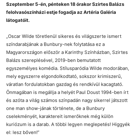
Szeptember 5-én, pénteken 18 órakor Szirtes Balázs
felolvasószínházi estje fogadja az Artéria Galéria
látogatóit.
„Oscar Wilde töretlenül sikeres és világszerte ismert
színdarabjának a Bunbury-nek folytatása ez a
Magyarországon először a Karinthy Színházban, Szirtes
Balázs szereplésével, 2019-ben bemutatott
egyszemélyes komédia. Stílusparódia Wilde modorában,
mely egyszerre elgondolkodtató, sokszor krimiszerű,
váratlan fordulatokban gazdag és rendkívül kacagtató.
Önmagában is megállja a helyét Paul Doust 1994-ben írt
és azóta a világ számos színpadán nagy sikerrel játszott
one man show-jának története, de a Bunbury
cselekményét, karaktereit ismerőknek még külön
kuriózum is a darab. A többi legyen meglepetés! Higgyék
el: lesz bőven!”