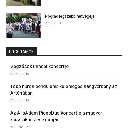
Nógrád legszebb hétvégéje
2026. júl. 30.
PROGRAMOK
Végzősök ünnepi koncertje
2026. jún. 18.
Több húron pendülünk: különleges hangverseny az
Artériában
2026. jún. 10.
Az AlisAdam PianoDuo koncertje a magyar
klasszikus zene napján
2026. máj. 29.