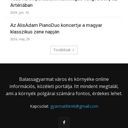
Artériában
2026. jún. 10.
Az AlisAdam PianoDuo koncertje a magyar
klasszikus zene napján
2026. máj. 29.
Továbbiak
Balassagyarmat város és környéke online
információs, közéleti portálja. Itt mindent megtalál,
ami a környék polgárai számára fontos, érdekes lehet.
Kapcsolat:
gyarmatihirek@gmail.com