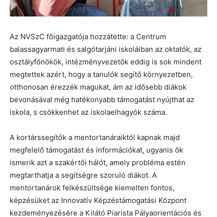
Az NVSzC főigazgatója hozzátette: a Centrum
balassagyarmati és salgótarjáni iskoláiban az oktatók, az
osztályfőnökök, intézményvezetők eddig is sok mindent
megtettek azért, hogy a tanulók segítő környezetben,
otthonosan érezzék magukat, ám az idősebb diákok
bevonásával még hatékonyabb támogatást nyújthat az
iskola, s csökkenhet az iskolaelhagyók száma.
A kortárssegítők a mentortanáraiktól kapnak majd
megfelelő támogatást és információkat, ugyanis ők
ismerik azt a szakértői hálót, amely probléma estén
megtarthatja a segítségre szoruló diákot. A
mentortanárok felkészültsége kiemelten fontos,
képzésüket az Innovatív Képzéstámogatási Központ
kezdeményezésére a Kilátó Piarista Pályaorientációs és