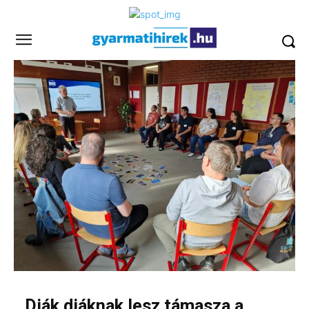
Diák diáknak lesz támasza a