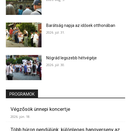
Barátság napja az idősek otthonában
2026. júl. 31.
Nógrád legszebb hétvégéje
2026. júl. 30.
PROGRAMOK
Végzősök ünnepi koncertje
2026. jún. 18.
Több húron pendülünk: különleges hangverseny az