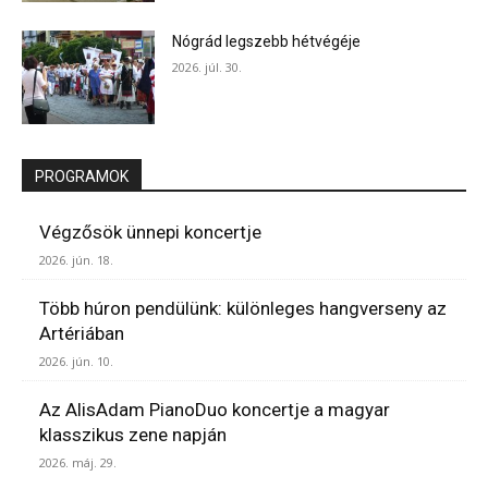
Nógrád legszebb hétvégéje
2026. júl. 30.
PROGRAMOK
Végzősök ünnepi koncertje
2026. jún. 18.
Több húron pendülünk: különleges hangverseny az
Artériában
2026. jún. 10.
Az AlisAdam PianoDuo koncertje a magyar
klasszikus zene napján
2026. máj. 29.