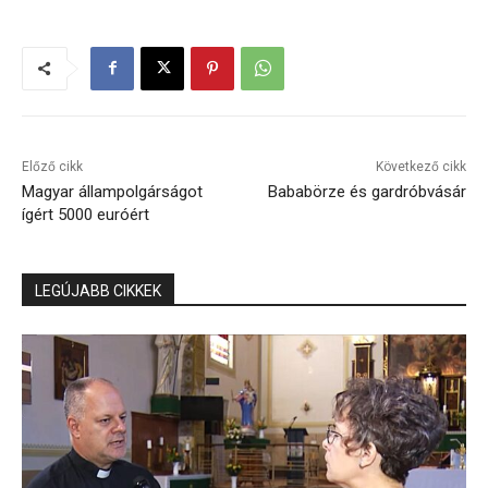
Előző cikk
Következő cikk
Magyar állampolgárságot
Bababörze és gardróbvásár
ígért 5000 euróért
LEGÚJABB CIKKEK