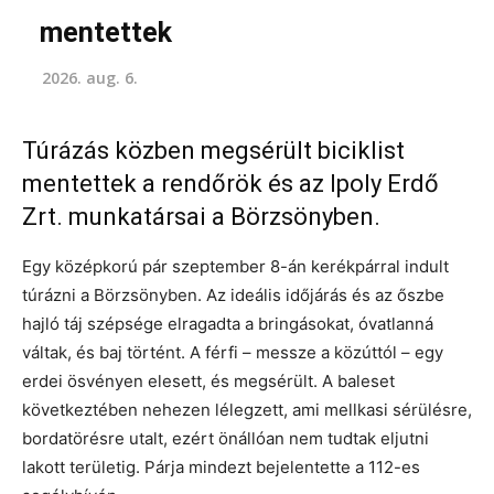
mentettek
2026. aug. 6.
Túrázás közben megsérült biciklist
mentettek a rendőrök és az Ipoly Erdő
Zrt. munkatársai a Börzsönyben.
Egy középkorú pár szeptember 8-án kerékpárral indult
túrázni a Börzsönyben. Az ideális időjárás és az őszbe
hajló táj szépsége elragadta a bringásokat, óvatlanná
váltak, és baj történt. A férfi – messze a közúttól – egy
erdei ösvényen elesett, és megsérült. A baleset
következtében nehezen lélegzett, ami mellkasi sérülésre,
bordatörésre utalt, ezért önállóan nem tudtak eljutni
lakott területig. Párja mindezt bejelentette a 112-es