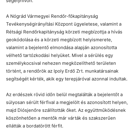
segélyhívón.
A Nógrád Vármegyei Rendőr-főkapitányság
Tevékenységirányítási Központ ügyeletese, valamint a
Rétsági Rendőrkapitányság körzeti megbízottja a hívás
geokódolása és a körzeti megbízott helyismerete,
valamint a bejelentő elmondása alapján azonosította
vélhető tartózkodási helyüket. Mivel a sérülés egy
személykocsival nehezen megközelíthető területen
történt, a rendőrök az Ipoly Erdő Zrt. munkatársainak
segítségét kérték, akik egy terepjáróval azonnal indultak.
Az erdészek rövid időn belül megtalálták a bejelentőt a
súlyosan sérült férfival a megjelölt és azonosított helyen,
majd Diósjenőre szállították őket. Az együttműködésnek
köszönhetően a mentők már várták és szakszerűen
ellátták a bordatörött férfit.