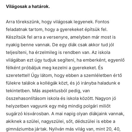
Világosak a határok.
Arra törekszünk, hogy világosak legyenek. Fontos
feladatnak tartom, hogy a gyerekeket építsük fel.
Készítsük fel arra a versenyre, amelyben már most is
nyakig benne vannak. De egy diák csak akkor tud jól
teljesíteni, ha érzelmileg is rendben van. Az iskola
világában ezt úgy tudjuk segíteni, ha emberként, egyenlő
félként próbáljuk meg kezelni a gyerekeket. És
szeretettel! Úgy látom, hogy ebben a szemléletben értő
fülekre találok a kollégák közt, és jó irányba haladunk e
tekintetben. Más aspektusból pedig, van
összehasonlításom iskola és iskola között. Nagyon jó
helyzetben vagyunk egy még mindig polgári miliőt
sugárzó kisvárosban. A mai napig olyan diákjaink vannak,
akiknek a szülei, nagyszülei, sőt, dédszülei is ebbe a
gimnáziumba jártak. Nyilván más világ van, mint 20, 40,