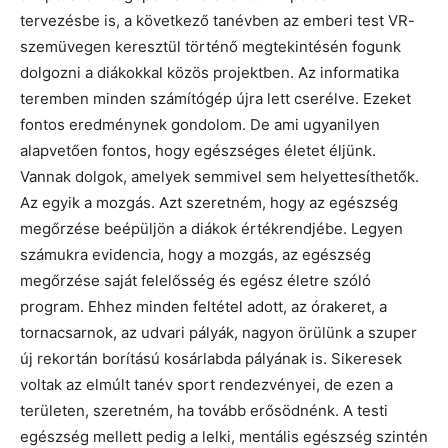
tervezésbe is, a következő tanévben az emberi test VR-
szemüvegen keresztül történő megtekintésén fogunk
dolgozni a diákokkal közös projektben. Az informatika
teremben minden számítógép újra lett cserélve. Ezeket
fontos eredménynek gondolom. De ami ugyanilyen
alapvetően fontos, hogy egészséges életet éljünk.
Vannak dolgok, amelyek semmivel sem helyettesíthetők.
Az egyik a mozgás. Azt szeretném, hogy az egészség
megőrzése beépüljön a diákok értékrendjébe. Legyen
számukra evidencia, hogy a mozgás, az egészség
megőrzése saját felelősség és egész életre szóló
program. Ehhez minden feltétel adott, az órakeret, a
tornacsarnok, az udvari pályák, nagyon örülünk a szuper
új rekortán borítású kosárlabda pályának is. Sikeresek
voltak az elmúlt tanév sport rendezvényei, de ezen a
területen, szeretném, ha tovább erősödnénk. A testi
egészség mellett pedig a lelki, mentális egészség szintén