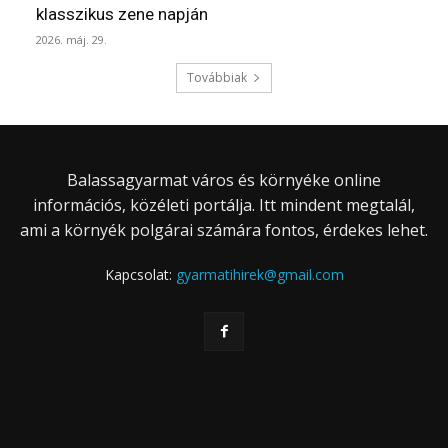
klasszikus zene napján
2026. máj. 29.
Továbbiak
Balassagyarmat város és környéke online
információs, közéleti portálja. Itt mindent megtalál,
ami a környék polgárai számára fontos, érdekes lehet.
Kapcsolat:
gyarmatihirek@gmail.com