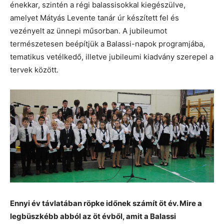
énekkar, szintén a régi balassisokkal kiegészülve,
amelyet Mátyás Levente tanár úr készített fel és
vezényelt az ünnepi műsorban. A jubileumot
természetesen beépítjük a Balassi-napok programjába,
tematikus vetélkedő, illetve jubileumi kiadvány szerepel a
tervek között.
Ennyi év távlatában röpke időnek számít öt év. Mire a
legbüszkébb abból az öt évből, amit a Balassi