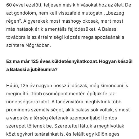
60 évvel ezelőtt, teljesen más kihívásokat hoz az élet. De
azt gondolom, nem kell visszafelé mutogatni, „bezzeg
régen”. A gyerekek most máshogy okosak, mert most
más hatások érik a mentális fejlődésüket. A Balassi
továbbra is az értelmiségi képzés megalapozásának a
színtere Nógrádban.
Ez ma már 125 éves küldetésnyilatkozat. Hogyan készül
a Balassi a jubileumra?
Húúú, 125 év nagyon hosszú időszak, még kimondani is
megindító. Több csomópont mentén építjük fel az
ünnepségsorozatot. A tanévnyitóra meghívtunk több
prominens személyiséget, akik balassisok voltak, s most
a város és a térség életének szempontjából fontos
szerepet töltenek be. Szeretettel láttuk a meghívottak
közt egykori tanárainkat is, és felállt egy különleges