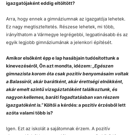
igazgatójaként eddig eltöltött?
Arra, hogy ennek a gimnáziumnak az igazgatója lehetek.
Ez nagy megtiszteltetés. Részese lehetek, mi több,
irányíthatom a Vármegye legrégebbi, legpatinásabb és az
egyik legjobb gimnáziumának a jelenkori építését.
Amikor elsőként épp e lap hasábjain tudósítottunk a
kinevezéséről, Ön azt mondta, idézem:
„Egészen
gimnazista korom óta csak pozitív benyomásaim voltak
a Balassiról, akár barátként, akár érettségi elnökként,
akár emelt szintű vizsgáztatóként találkoztunk, és
nagyon kellemes, baráti fogadtatásban van részem
igazgatóként is.”
Költői a kérdés: a pozitív érzésből lett
azóta valami több is?
Igen. Ezt az iskolát a sajátomnak érzem. A pozitív