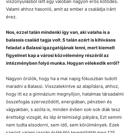
viszonyulásból lett egy valóban nagyon erős kötődés.
Valami ahhoz hasonló, amit az ember a családja iránt
érez.
Nos, ezzel talán mindenki így van, aki valaha is a
balassis család tagja volt. S talán azért is kihívásos
feladat a Balassi igazgatójának lenni, mert kiemelt
figyelmet kap a városi közvélemény részéről az
intézményben folyó munka. Hogyan vélekedik erről?
Nagyon örülök, hogy ha a mai napig fókuszban tudott
maradni a Balassi. Visszatekintve az alapításra, ahhoz,
hogy itt ez a gimnázium megnyíljon, hatalmas társadalmi
összefogás szerveződött, energiában, pénzben és
vágyakban, s azóta is, minden évben sok-sok diák tesz
érettségi vizsgát, és lép értelmiségi pályára, Ezt semmi
nem tudta elsodorni, sem idő, sem körülmények. Ezek
szerint valami igazán értékálló teremtődött meg 125