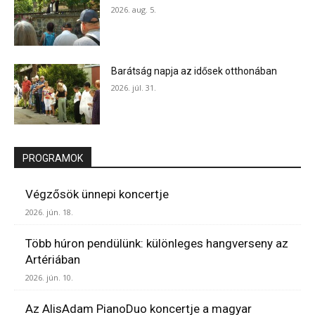
2026. aug. 5.
Barátság napja az idősek otthonában
2026. júl. 31.
PROGRAMOK
Végzősök ünnepi koncertje
2026. jún. 18.
Több húron pendülünk: különleges hangverseny az
Artériában
2026. jún. 10.
Az AlisAdam PianoDuo koncertje a magyar