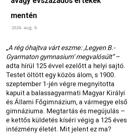
avagy évszázados értékek
mentén
2026. aug. 9.
„
A rég óhajtva várt eszme: ,Legyen B.-
Gyarmaton gymnasium’ megvalósúlt”
–
adta hírül 125 évvel ezelőtt a helyi sajtó.
Testet öltött egy közös álom, s 1900.
szeptember 1-jén végre megnyitotta
kapuit a balassagyarmati Magyar Királyi
és Állami Főgimnázium, a vármegye első
gimnáziuma. Megtartás és megújulás –
e kettős küldetés kíséri végig a 125 éves
intézmény életét. Mit jelent ez ma?