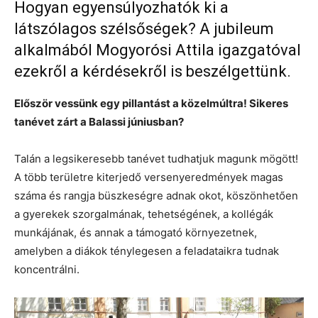
Hogyan egyensúlyozhatók ki a
látszólagos szélsőségek? A jubileum
alkalmából Mogyorósi Attila igazgatóval
ezekről a kérdésekről is beszélgettünk.
Először vessünk egy pillantást a közelmúltra! Sikeres
tanévet zárt a Balassi júniusban?
Talán a legsikeresebb tanévet tudhatjuk magunk mögött!
A több területre kiterjedő versenyeredmények magas
száma és rangja büszkeségre adnak okot, köszönhetően
a gyerekek szorgalmának, tehetségének, a kollégák
munkájának, és annak a támogató környezetnek,
amelyben a diákok ténylegesen a feladataikra tudnak
koncentrálni.