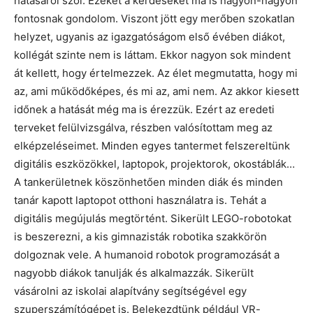
hatásáról szól. Ezeket a kérdéseket ma is nagyon-nagyon
fontosnak gondolom. Viszont jött egy merőben szokatlan
helyzet, ugyanis az igazgatóságom első évében diákot,
kollégát szinte nem is láttam. Ekkor nagyon sok mindent
át kellett, hogy értelmezzek. Az élet megmutatta, hogy mi
az, ami működőképes, és mi az, ami nem. Az akkor kiesett
időnek a hatását még ma is érezzük. Ezért az eredeti
terveket felülvizsgálva, részben valósítottam meg az
elképzeléseimet. Minden egyes tantermet felszereltünk
digitális eszközökkel, laptopok, projektorok, okostáblák…
A tankerületnek köszönhetően minden diák és minden
tanár kapott laptopot otthoni használatra is. Tehát a
digitális megújulás megtörtént. Sikerült LEGO-robotokat
is beszerezni, a kis gimnazisták robotika szakkörön
dolgoznak vele. A humanoid robotok programozását a
nagyobb diákok tanulják és alkalmazzák. Sikerült
vásárolni az iskolai alapítvány segítségével egy
szuperszámítógépet is. Belekezdtünk például VR-