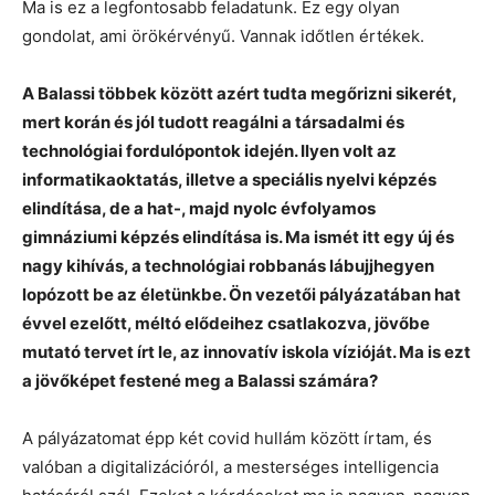
Ma is ez a legfontosabb feladatunk. Ez egy olyan
gondolat, ami örökérvényű. Vannak időtlen értékek.
A Balassi többek között azért tudta megőrizni sikerét,
mert korán és jól tudott reagálni a társadalmi és
technológiai fordulópontok idején. Ilyen volt az
informatikaoktatás, illetve a speciális nyelvi képzés
elindítása, de a hat-, majd nyolc évfolyamos
gimnáziumi képzés elindítása is. Ma ismét itt egy új és
nagy kihívás, a technológiai robbanás lábujjhegyen
lopózott be az életünkbe. Ön vezetői pályázatában hat
évvel ezelőtt, méltó elődeihez csatlakozva, jövőbe
mutató tervet írt le, az innovatív iskola vízióját. Ma is ezt
a jövőképet festené meg a Balassi számára?
A pályázatomat épp két covid hullám között írtam, és
valóban a digitalizációról, a mesterséges intelligencia